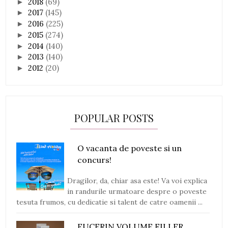
2018
(69)
►
2017
(145)
►
2016
(225)
►
2015
(274)
►
2014
(140)
►
2013
(140)
►
2012
(20)
►
POPULAR POSTS
O vacanta de poveste si un
concurs!
Dragilor, da, chiar asa este! Va voi explica
in randurile urmatoare despre o poveste
tesuta frumos, cu dedicatie si talent de catre oamenii ...
EUCERIN VOLUME FILLER