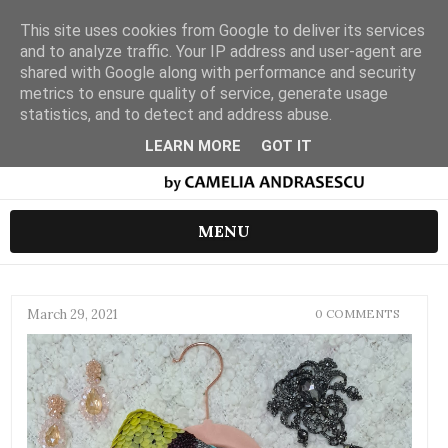
This site uses cookies from Google to deliver its services
and to analyze traffic. Your IP address and user-agent are
shared with Google along with performance and security
metrics to ensure quality of service, generate usage
statistics, and to detect and address abuse.
LEARN MORE
GOT IT
MENU
March 29, 2021
0 COMMENTS