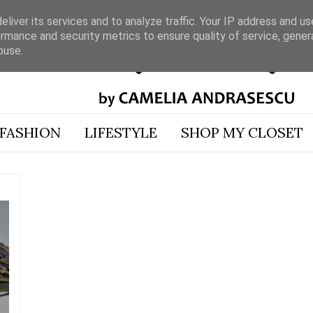
liver its services and to analyze traffic. Your IP address and u
rmance and security metrics to ensure quality of service, gene
buse.
FASHION
LIFESTYLE
SHOP MY CLOSET
S