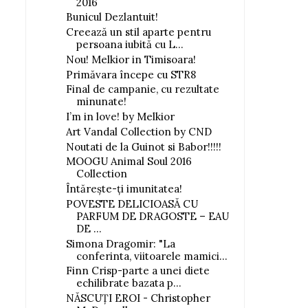
2016
Bunicul Dezlantuit!
Creează un stil aparte pentru
persoana iubită cu L...
Nou! Melkior in Timisoara!
Primăvara începe cu STR8
Final de campanie, cu rezultate
minunate!
I’m in love! by Melkior
Art Vandal Collection by CND
Noutati de la Guinot si Babor!!!!!
MOOGU Animal Soul 2016
Collection
Întăreşte-ţi imunitatea!
POVESTE DELICIOASĂ CU
PARFUM DE DRAGOSTE – EAU
DE ...
Simona Dragomir: "La
conferinta, viitoarele mamici...
Finn Crisp-parte a unei diete
echilibrate bazata p...
NĂSCUŢI EROI - Christopher