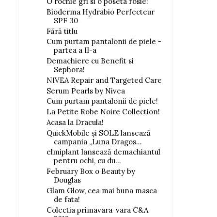
O rochie gri si o poseta rosie!
Bioderma Hydrabio Perfecteur
SPF 30
Fără titlu
Cum purtam pantalonii de piele -
partea a II-a
Demachiere cu Benefit si
Sephora!
NIVEA Repair and Targeted Care
Serum Pearls by Nivea
Cum purtam pantalonii de piele!
La Petite Robe Noire Collection!
Acasa la Dracula!
QuickMobile și SOLE lansează
campania „Luna Dragos...
elmiplant lansează demachiantul
pentru ochi, cu du...
February Box o Beauty by
Douglas
Glam Glow, cea mai buna masca
de fata!
Colectia primavara-vara C&A