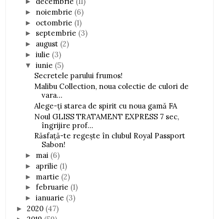
decembrie
(11)
►
noiembrie
(6)
►
octombrie
(1)
►
septembrie
(3)
►
august
(2)
►
iulie
(3)
►
iunie
(5)
▼
Secretele parului frumos!
Malibu Collection, noua colectie de culori de
vara...
Alege-ți starea de spirit cu noua gamă FA
Noul GLISS TRATAMENT EXPRESS 7 sec,
îngrijire prof...
Răsfață-te regește în clubul Royal Passport
Sabon!
mai
(6)
►
aprilie
(1)
►
martie
(2)
►
februarie
(1)
►
ianuarie
(3)
►
2020
(47)
►