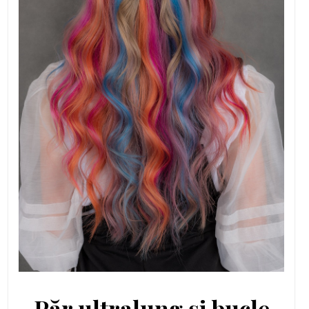
Păr ultralung și bucle