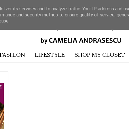
liver its services and to analyze traffic. Your IP address and u
rmance and security metrics to ensure quality of service, gene
buse.
FASHION
LIFESTYLE
SHOP MY CLOSET
S