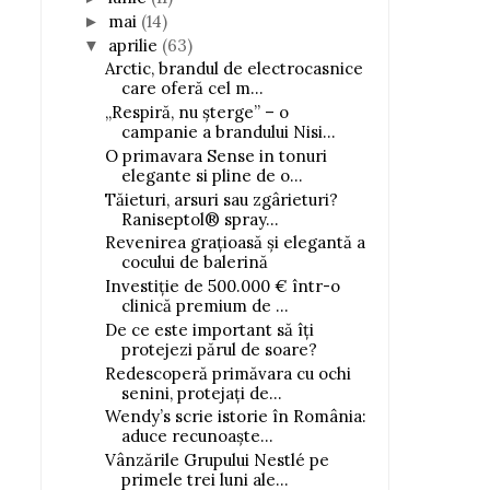
mai
(14)
►
aprilie
(63)
▼
Arctic, brandul de electrocasnice
care oferă cel m...
„Respiră, nu șterge” – o
campanie a brandului Nisi...
O primavara Sense in tonuri
elegante si pline de o...
Tăieturi, arsuri sau zgârieturi?
Raniseptol® spray...
Revenirea grațioasă și elegantă a
cocului de balerină
Investiție de 500.000 € într-o
clinică premium de ...
De ce este important să îți
protejezi părul de soare?
Redescoperă primăvara cu ochi
senini, protejați de...
Wendy’s scrie istorie în România:
aduce recunoaște...
Vânzările Grupului Nestlé pe
primele trei luni ale...