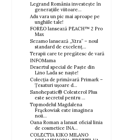
Legrand România investește în
generațiile viitoare...
Adu vara un pic mai aproape pe
unghiile tale!
FOREO lansează PEACH™ 2 Pro
Max
Sezamo lansează „Xtra” – noul
standard de excelenț...
Terapii care te pregătesc de vară
INFOMama
Desertul special de Paște din
Lino Lada se naște!
Colecția de primăvară Primark –
Țesaturi ușoare d...
Sanohepatic® Colesterol Plus
este secretul pentru ...
Topmodelul Magdalena
Frąckowiak este imaginea
noii...
Oana Roman a lansat oficial linia
de cosmetice INA...
COLECTIA KIKO MILANO