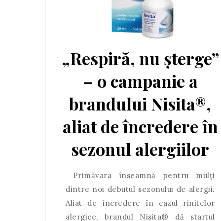
„Respiră, nu șterge”
– o campanie a
brandului Nisita®,
aliat de încredere în
sezonul alergiilor
Primăvara înseamnă pentru mulți
dintre noi debutul sezonului de alergii.
Aliat de încredere în cazul rinitelor
alergice, brandul Nisita® dă startul