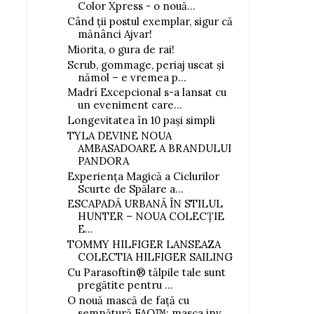
Color Xpress - o nouă...
Când ții postul exemplar, sigur că
mănânci Ajvar!
Miorita, o gura de rai!
Scrub, gommage, periaj uscat și
nămol – e vremea p...
Madrí Excepcional s-a lansat cu
un eveniment care...
Longevitatea în 10 pași simpli
TYLA DEVINE NOUA
AMBASADOARE A BRANDULUI
PANDORA
Experiența Magică a Ciclurilor
Scurte de Spălare a...
ESCAPADĂ URBANĂ ÎN STILUL
HUNTER – NOUA COLECȚIE
E...
TOMMY HILFIGER LANSEAZA
COLECTIA HILFIGER SAILING
Cu Parasoftin® tălpile tale sunt
pregătite pentru ...
O nouă mască de față cu
semnătură FAQ™: masca inv...