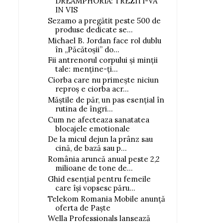
DREAMPHORIA: TREZITI-VA
IN VIS
Sezamo a pregătit peste 500 de
produse dedicate se...
Michael B. Jordan face rol dublu
în „Păcătoșii” do...
Fii antrenorul corpului și minții
tale: menține-ți...
Ciorba care nu primește niciun
reproș e ciorba acr...
Măștile de păr, un pas esențial în
rutina de îngri...
Cum ne afecteaza sanatatea
blocajele emotionale
De la micul dejun la prânz sau
cină, de bază sau p...
România aruncă anual peste 2,2
milioane de tone de...
Ghid esențial pentru femeile
care își vopsesc păru...
Telekom Romania Mobile anunță
oferta de Paște
Wella Professionals lansează