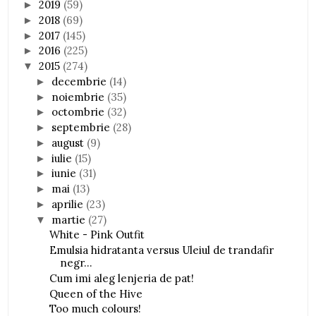
2019
(59)
►
2018
(69)
►
2017
(145)
►
2016
(225)
►
2015
(274)
▼
decembrie
(14)
►
noiembrie
(35)
►
octombrie
(32)
►
septembrie
(28)
►
august
(9)
►
iulie
(15)
►
iunie
(31)
►
mai
(13)
►
aprilie
(23)
►
martie
(27)
▼
White - Pink Outfit
Emulsia hidratanta versus Uleiul de trandafir
negr...
Cum imi aleg lenjeria de pat!
Queen of the Hive
Too much colours!