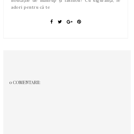
noutățile de makeup și fashion? Cu siguranță, le
adori pentru că te
0 COMENTARII: