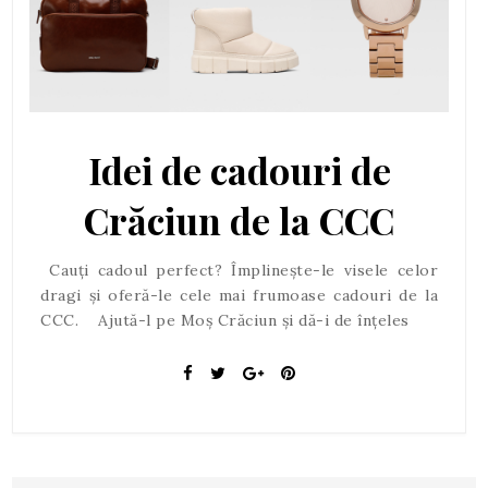
Idei de cadouri de
Crăciun de la CCC
Cauți cadoul perfect? Împlinește-le visele celor
dragi și oferă-le cele mai frumoase cadouri de la
CCC. Ajută-l pe Moș Crăciun și dă-i de înțeles