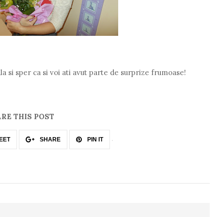
a si sper ca si voi ati avut parte de surprize frumoase!
RE THIS POST
EET
SHARE
PIN IT