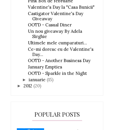
Pink Box de februarie
Valentine's Day la "Casa Bunicii"
Castigator Valentine's Day
Giveaway
OOTD - Casual Diner
Un nou giveaway By Adela
Sirghie
Ultimele mele cumparaturi...
Ce-mi doresc eu de Valentine's
Day...
OOTD - Another Business Day
January Empties
OOTD - Sparkle in the Night
ianuarie
(15)
►
2012
(20)
►
POPULAR POSTS