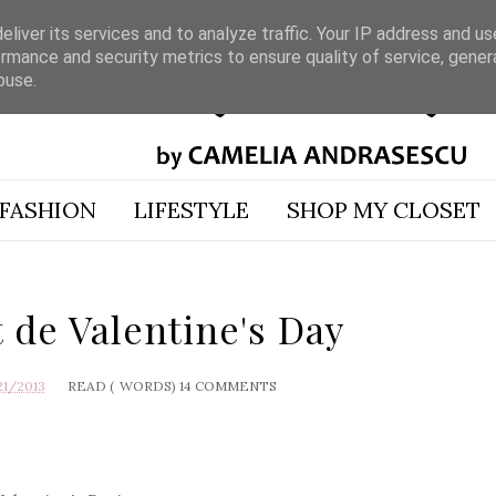
liver its services and to analyze traffic. Your IP address and u
rmance and security metrics to ensure quality of service, gene
buse.
FASHION
LIFESTYLE
SHOP MY CLOSET
 de Valentine's Day
21/2013
READ (
WORDS)
14 COMMENTS