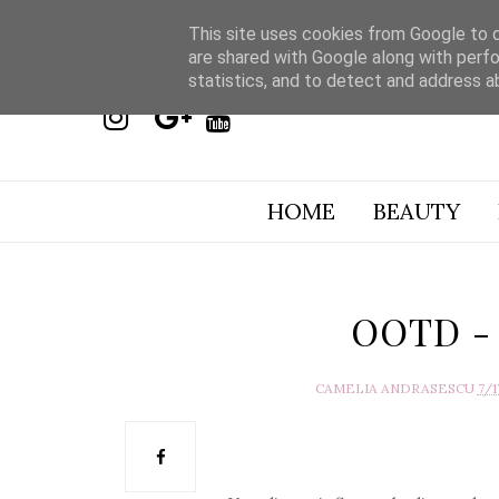
This site uses cookies from Google to de
are shared with Google along with perfo
statistics, and to detect and address a
HOME
BEAUTY
OOTD - A
CAMELIA ANDRASESCU
7/1