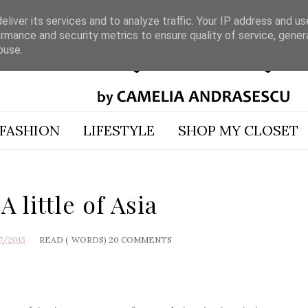
liver its services and to analyze traffic. Your IP address and u
rmance and security metrics to ensure quality of service, gene
buse.
FASHION
LIFESTYLE
SHOP MY CLOSET
 little of Asia
7/2013
READ (
WORDS)
20 COMMENTS