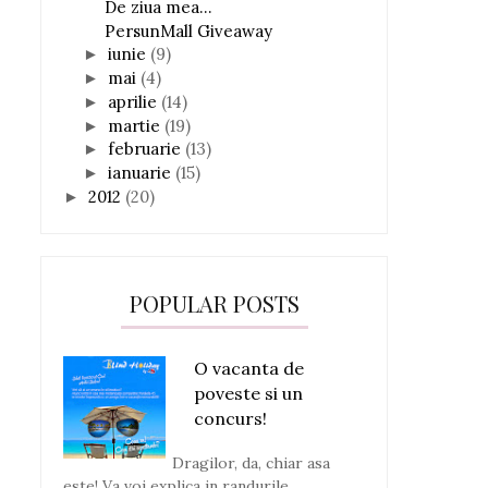
De ziua mea...
PersunMall Giveaway
iunie
(9)
►
mai
(4)
►
aprilie
(14)
►
martie
(19)
►
februarie
(13)
►
ianuarie
(15)
►
2012
(20)
►
POPULAR POSTS
O vacanta de
poveste si un
concurs!
Dragilor, da, chiar asa
este! Va voi explica in randurile