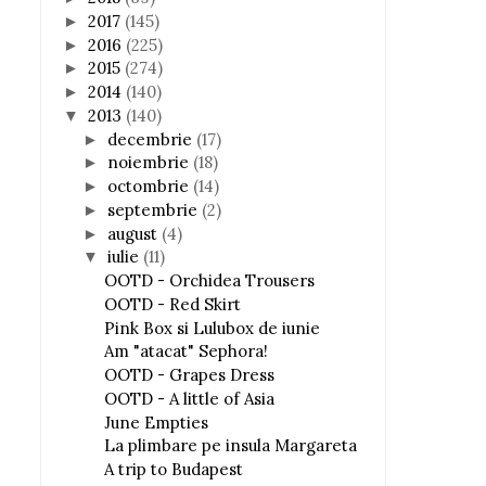
2017
(145)
►
2016
(225)
►
2015
(274)
►
2014
(140)
►
2013
(140)
▼
decembrie
(17)
►
noiembrie
(18)
►
octombrie
(14)
►
septembrie
(2)
►
august
(4)
►
iulie
(11)
▼
OOTD - Orchidea Trousers
OOTD - Red Skirt
Pink Box si Lulubox de iunie
Am "atacat" Sephora!
OOTD - Grapes Dress
OOTD - A little of Asia
June Empties
La plimbare pe insula Margareta
A trip to Budapest