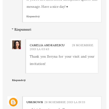
message. Have a nice day! ♥
Răspundeți
Răspunsuri
CAMELIA ANDRASESCU
28 NOIEMBRIE
2013 LA 03:43
Thank you Seryna for your visit and your
invitation!
Răspundeți
UNKNOWN
28 NOIEMBRIE 2013 LA 19:33