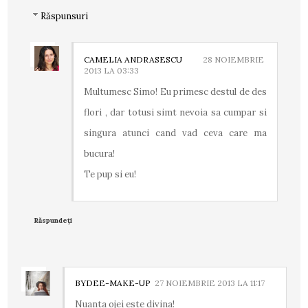
Răspunsuri
CAMELIA ANDRASESCU
28 NOIEMBRIE
2013 LA 03:33
Multumesc Simo! Eu primesc destul de des
flori , dar totusi simt nevoia sa cumpar si
singura atunci cand vad ceva care ma
bucura!
Te pup si eu!
Răspundeți
BYDEE-MAKE-UP
27 NOIEMBRIE 2013 LA 11:17
Nuanta ojei este divina!