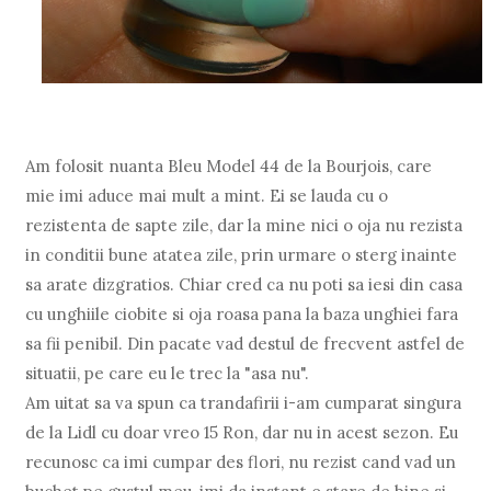
Am folosit nuanta Bleu Model 44 de la Bourjois, care
mie imi aduce mai mult a mint. Ei se lauda cu o
rezistenta de sapte zile, dar la mine nici o oja nu rezista
in conditii bune atatea zile, prin urmare o sterg inainte
sa arate dizgratios. Chiar cred ca nu poti sa iesi din casa
cu unghiile ciobite si oja roasa pana la baza unghiei fara
sa fii penibil. Din pacate vad destul de frecvent astfel de
situatii, pe care eu le trec la "asa nu".
Am uitat sa va spun ca trandafirii i-am cumparat singura
de la Lidl cu doar vreo 15 Ron, dar nu in acest sezon. Eu
recunosc ca imi cumpar des flori, nu rezist cand vad un