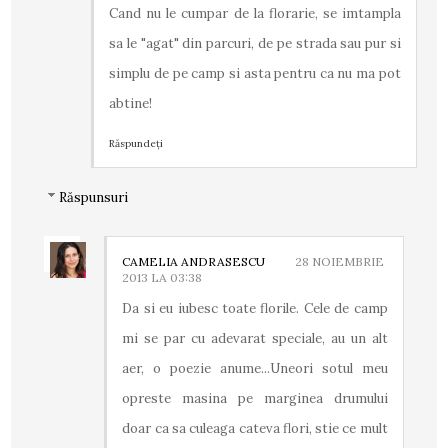
Cand nu le cumpar de la florarie, se imtampla
sa le "agat" din parcuri, de pe strada sau pur si
simplu de pe camp si asta pentru ca nu ma pot
abtine!
Răspundeți
Răspunsuri
CAMELIA ANDRASESCU
28 NOIEMBRIE
2013 LA 03:38
Da si eu iubesc toate florile. Cele de camp
mi se par cu adevarat speciale, au un alt
aer, o poezie anume...Uneori sotul meu
opreste masina pe marginea drumului
doar ca sa culeaga cateva flori, stie ce mult