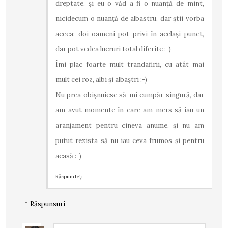
dreptate, şi eu o văd a fi o nuanţă de mint,
nicidecum o nuanţă de albastru, dar ştii vorba
aceea: doi oameni pot privi în acelaşi punct,
dar pot vedea lucruri total diferite :-)
Îmi plac foarte mult trandafirii, cu atât mai
mult cei roz, albi şi albaştri :-)
Nu prea obişnuiesc să-mi cumpăr singură, dar
am avut momente în care am mers să iau un
aranjament pentru cineva anume, şi nu am
putut rezista să nu iau ceva frumos şi pentru
acasă :-)
Răspundeți
Răspunsuri