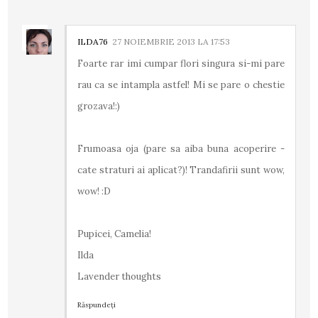
ILDA76
27 NOIEMBRIE 2013 LA 17:53
Foarte rar imi cumpar flori singura si-mi pare
rau ca se intampla astfel! Mi se pare o chestie
grozava!:)
Frumoasa oja (pare sa aiba buna acoperire -
cate straturi ai aplicat?)! Trandafirii sunt wow,
wow! :D
Pupicei, Camelia!
Ilda
Lavender thoughts
Răspundeți