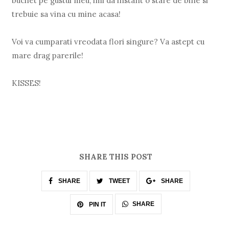
buchet pe gustul meu, imi da instant o stare de bine si
trebuie sa vina cu mine acasa!
Voi va cumparati vreodata flori singure? Va astept cu
mare drag parerile!
KISSES!
SHARE THIS POST
SHARE
TWEET
SHARE
SHARE
PIN IT