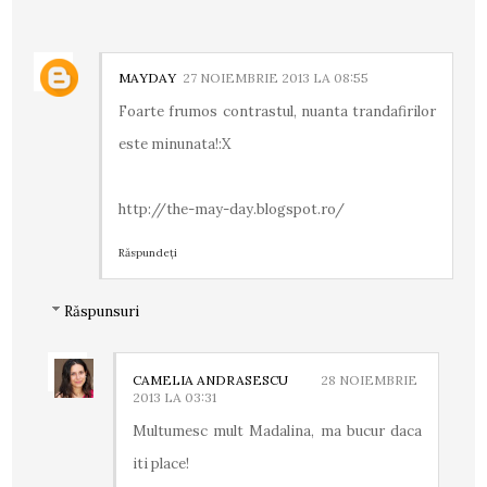
MAYDAY
27 NOIEMBRIE 2013 LA 08:55
Foarte frumos contrastul, nuanta trandafirilor
este minunata!:X
http://the-may-day.blogspot.ro/
Răspundeți
Răspunsuri
CAMELIA ANDRASESCU
28 NOIEMBRIE
2013 LA 03:31
Multumesc mult Madalina, ma bucur daca
iti place!