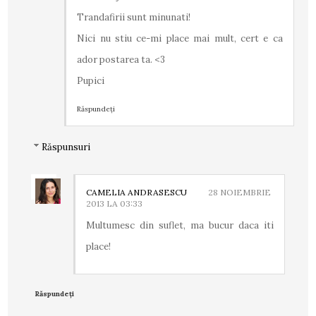
Trandafirii sunt minunati!
Nici nu stiu ce-mi place mai mult, cert e ca
ador postarea ta. <3
Pupici
Răspundeți
Răspunsuri
CAMELIA ANDRASESCU
28 NOIEMBRIE
2013 LA 03:33
Multumesc din suflet, ma bucur daca iti
place!
Răspundeți