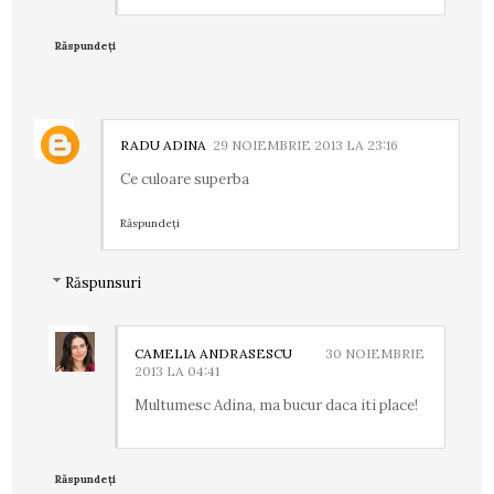
Răspundeți
RADU ADINA
29 NOIEMBRIE 2013 LA 23:16
Ce culoare superba
Răspundeți
Răspunsuri
CAMELIA ANDRASESCU
30 NOIEMBRIE
2013 LA 04:41
Multumesc Adina, ma bucur daca iti place!
Răspundeți