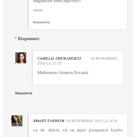
unghiutele sunt superbe!!!
xoxo
Răspundeți
Răspunsuri
CAMELIA ANDRASESCU
28 NOIEMBRIE
2013 LA 22:25
Multumesc frumos Sorana!
Răspundeți
SMART FASHION
28 NOIEMBRIE 2013 LA 21:26
ca de obicei, vii cu niște propuneri foarte