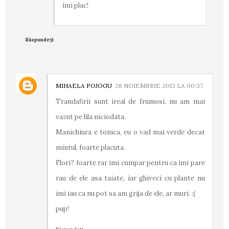
imi plac!
Răspundeți
MIHAELA POJOGU
28 NOIEMBRIE 2013 LA 00:37
Trandafirii sunt ireal de frumosi, nu am mai
vazut pe lila niciodata.
Manichiura e tonica, eu o vad mai verde decat
mintul, foarte placuta.
Flori? foarte rar imi cumpar pentru ca imi pare
rau de ele asa taiate, iar ghiveci cu plante nu
imi iau ca nu pot sa am grija de ele, ar muri. :(
pup!