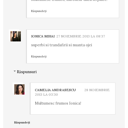
Răspundeți
IONICA MIHAI
27 NOIEMBRIE 2013 LA 08:37
superbi si trandafirii si nuanta ojei
Răspundeți
Răspunsuri
CAMELIA ANDRASESCU
28 NOIEMBRIE
2013 LA 03:30
Multumesc frumos Ionica!
Răspundeți