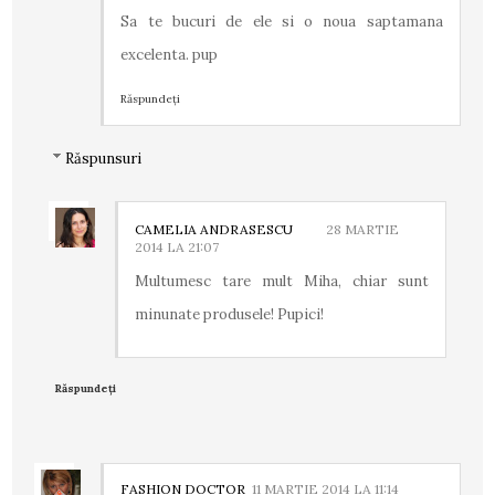
Sa te bucuri de ele si o noua saptamana
excelenta. pup
Răspundeți
Răspunsuri
CAMELIA ANDRASESCU
28 MARTIE
2014 LA 21:07
Multumesc tare mult Miha, chiar sunt
minunate produsele! Pupici!
Răspundeți
FASHION DOCTOR
11 MARTIE 2014 LA 11:14