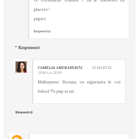
ce eveniment frumos !!! sa le folosesti cu
placere !
pupici
Răspundeți
Răspunsuri
CAMELIA ANDRASESCU
28 MARTIE
2014 LA 21:09
Multumesc Sorana, cu siguranta le voi
folosi! Te pup si eu!
Răspundeți