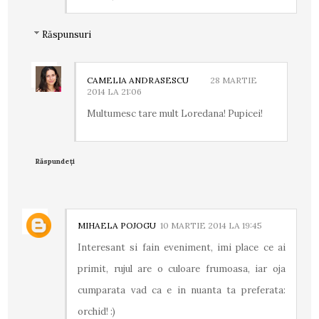
Răspunsuri
CAMELIA ANDRASESCU
28 MARTIE
2014 LA 21:06
Multumesc tare mult Loredana! Pupicei!
Răspundeți
MIHAELA POJOGU
10 MARTIE 2014 LA 19:45
Interesant si fain eveniment, imi place ce ai
primit, rujul are o culoare frumoasa, iar oja
cumparata vad ca e in nuanta ta preferata:
orchid! :)