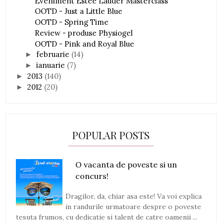
Eveniment Estee Lauder Masterclass
OOTD - Just a Little Blue
OOTD - Spring Time
Review - produse Physiogel
OOTD - Pink and Royal Blue
februarie
(14)
►
ianuarie
(7)
►
2013
(140)
►
2012
(20)
►
POPULAR POSTS
O vacanta de poveste si un
concurs!
Dragilor, da, chiar asa este! Va voi explica
in randurile urmatoare despre o poveste
tesuta frumos, cu dedicatie si talent de catre oamenii ...