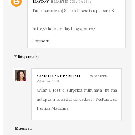
MAYDAY
11 MARTIE 2014 LA 16:14
Faina surpriza. :) Sa le folosesti cu placere!:X
http://the-may-day.blogspot.ro/
Răspundeți
Răspunsuri
CAMELIA ANDRASESCU
28 MARTIE
2014 LA 21:10
Chiar a fost o surpriza minunata, nu ma
asteptam la astfel de cadouri! Multumesc
frumos Madalina.
Răspundeți