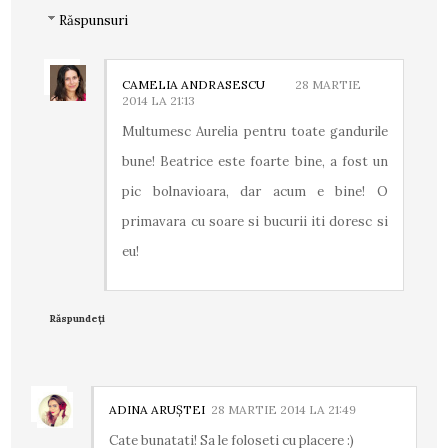
Răspunsuri
CAMELIA ANDRASESCU
28 MARTIE
2014 LA 21:13
Multumesc Aurelia pentru toate gandurile
bune! Beatrice este foarte bine, a fost un
pic bolnavioara, dar acum e bine! O
primavara cu soare si bucurii iti doresc si
eu!
Răspundeți
ADINA ARUŞTEI
28 MARTIE 2014 LA 21:49
Cate bunatati! Sa le foloseti cu placere :)