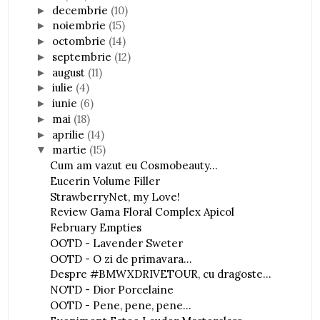
decembrie
(10)
►
noiembrie
(15)
►
octombrie
(14)
►
septembrie
(12)
►
august
(11)
►
iulie
(4)
►
iunie
(6)
►
mai
(18)
►
aprilie
(14)
►
martie
(15)
▼
Cum am vazut eu Cosmobeauty...
Eucerin Volume Filler
StrawberryNet, my Love!
Review Gama Floral Complex Apicol
February Empties
OOTD - Lavender Sweter
OOTD - O zi de primavara...
Despre #BMWXDRIVETOUR, cu dragoste...
NOTD - Dior Porcelaine
OOTD - Pene, pene, pene...