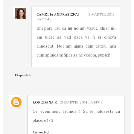
CAMELIA ANDRASESCU
9 MARTIE 2014
LA 22:42
Imi pare rau ca nu ne-am vazut, chiar m-
am uitat sa vad daca va fi si cineva
cunoscut. Noi am ajuns cam tarziu, asa
cum spuneam! Sper sa ne vedem, pupici!
Răspundeți
LOREDANA R.
10 MARTIE 2014 LA 14:07
Ce eveniment frumos ! Sa le folosesti cu
placere ! <3
Răspundeți