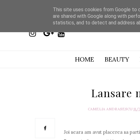
This site uses cookies from Google to de
are shared with Google along with perfo
statistics, and to detect and address a
HOME
BEAUTY
Lansare 
CAMELIA ANDRASESCU
11/
Joi seara am avut placerea sa par