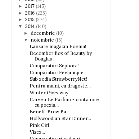
2017
(145)
►
2016
(225)
►
2015
(274)
►
2014
(140)
▼
decembrie
(10)
►
noiembrie
(15)
▼
Lansare magazin Poema!
December Box of Beauty by
Douglas
Cumparaturi Sephora!
Cumparaturi Feelunique
Sub zodia StrawberryNet!
Pentru maini, cu dragoste...
Winter Giveaway
Carven Le Parfum - o intalnire
cu poezia...
Benefit Brow Bar
Hollywoodian Star Dinner...
Pink Girl!
Visez...
Cumparaturi si cadouri