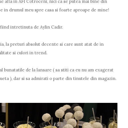
se afla in AFI Cotroceni, nici ca se putea mai bine din
e in drumul meu spre casa si foarte aproape de mine!
fiind intretinuta de Aylin Cadir.
a, la preturi absolut decente si care sunt atat de in
itate si culori in trend.
ual bunatatile de la lansare ( sa stiti ca eu nu am exagerat
ueta ), dar si sa admirati o parte din tinutele din magazin.