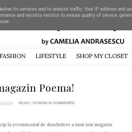
liver its services and to analyze traffic. Your IP address and u
rmance and security metrics to ensure quality of service, gene
buse.
FASHION
LIFESTYLE
SHOP MY CLOSET
magazin Poema!
30/2014
READ (
WORDS)
14 COMMENTS
ticip la evenimentul de deschidere a unui nou magazin