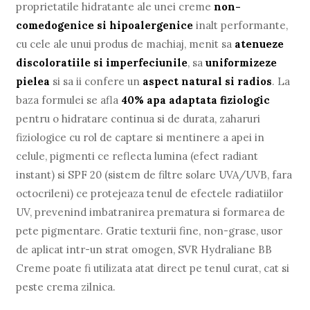
proprietatile hidratante ale unei creme
non-
comedogenice si hipoalergenice
inalt performante,
cu cele ale unui produs de machiaj, menit sa
atenueze
discoloratiile si imperfeciunile
, sa
uniformizeze
pielea
si sa ii confere un
aspect natural si radios
. La
baza formulei se afla
40% apa adaptata fiziologic
pentru o hidratare continua si de durata, zaharuri
fiziologice cu rol de captare si mentinere a apei in
celule, pigmenti ce reflecta lumina (efect radiant
instant) si SPF 20 (sistem de filtre solare UVA/UVB, fara
octocrileni) ce protejeaza tenul de efectele radiatiilor
UV, prevenind imbatranirea prematura si formarea de
pete pigmentare. Gratie texturii fine, non-grase, usor
de aplicat intr-un strat omogen, SVR Hydraliane BB
Creme poate fi utilizata atat direct pe tenul curat, cat si
peste crema zilnica.