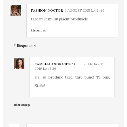
FASHION DOCTOR
6 AUGUST 2015 LA 21:49
tare mult mi-au placut produsele.
Răspundeți
Răspunsuri
CAMELIA ANDRASESCU
2 IANUARIE
2016 LA 18:26
Da, au produse tare, tare bune! Te pup,
Stella!
Răspundeți