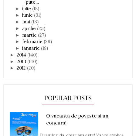
pute...
iulie
(15)
►
iunie
(31)
►
mai
(13)
►
aprilie
(23)
►
martie
(27)
►
februarie
(29)
►
ianuarie
(18)
►
2014
(140)
►
2013
(140)
►
2012
(20)
►
POPULAR POSTS
O vacanta de poveste si un
concurs!
Dragilor, da, chiar asa este! Va voi explica