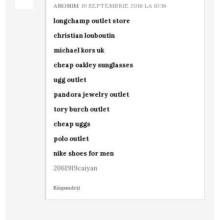
ANONIM
19 SEPTEMBRIE 2016 LA 10:16
longchamp outlet store
christian louboutin
michael kors uk
cheap oakley sunglasses
ugg outlet
pandora jewelry outlet
tory burch outlet
cheap uggs
polo outlet
nike shoes for men
2061919caiyan
Răspundeți