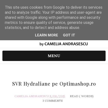
This site uses cookies from Google to deliver its services
and to analyze traffic. Your IP address and user-agent are
shared with Google along with performance and security
metrics to ensure quality of service, generate usage
statistics, and to detect and address abuse.
LEARN MORE
GOT IT
MENU
SVR Hydraliane pe Optimashop.ro
CAMELIA ANDRASESCU
8/06/2015
READ (
WORDS)
3 COMMENTS