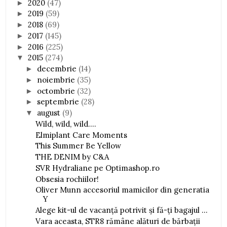
2020
(47)
►
2019
(59)
►
2018
(69)
►
2017
(145)
►
2016
(225)
►
2015
(274)
▼
decembrie
(14)
►
noiembrie
(35)
►
octombrie
(32)
►
septembrie
(28)
►
august
(9)
▼
Wild, wild, wild....
Elmiplant Care Moments
This Summer Be Yellow
THE DENIM by C&A
SVR Hydraliane pe Optimashop.ro
Obsesia rochiilor!
Oliver Munn accesoriul mamicilor din generatia
Y
Alege kit-ul de vacanţă potrivit şi fă-ţi bagajul ...
Vara aceasta, STR8 rămâne alături de bărbaţii