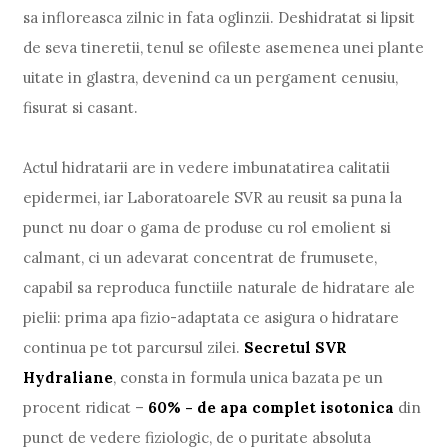
sa infloreasca zilnic in fata oglinzii. Deshidratat si lipsit
de seva tineretii, tenul se ofileste asemenea unei plante
uitate in glastra, devenind ca un pergament cenusiu,
fisurat si casant.
Actul hidratarii are in vedere imbunatatirea calitatii
epidermei, iar Laboratoarele SVR au reusit sa puna la
punct nu doar o gama de produse cu rol emolient si
calmant, ci un adevarat concentrat de frumusete,
capabil sa reproduca functiile naturale de hidratare ale
pielii: prima apa fizio-adaptata ce asigura o hidratare
continua pe tot parcursul zilei.
Secretul SVR
Hydraliane
, consta in formula unica bazata pe un
procent ridicat –
60% - de apa complet isotonica
din
punct de vedere fiziologic, de o puritate absoluta