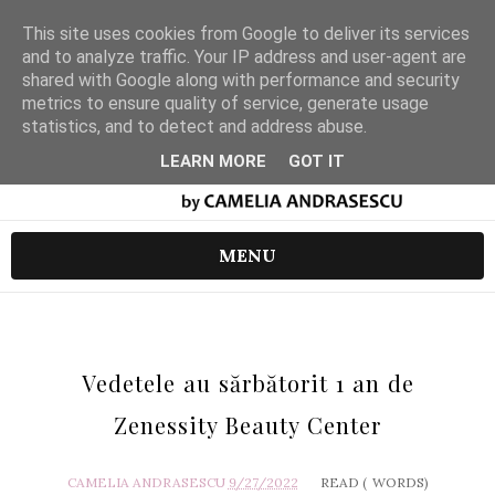
This site uses cookies from Google to deliver its services
and to analyze traffic. Your IP address and user-agent are
shared with Google along with performance and security
metrics to ensure quality of service, generate usage
statistics, and to detect and address abuse.
LEARN MORE
GOT IT
MENU
Vedetele au sărbătorit 1 an de
Zenessity Beauty Center
CAMELIA ANDRASESCU
9/27/2022
READ (
WORDS)