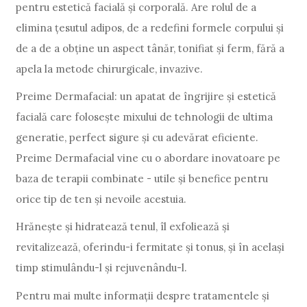
pentru estetică facială și corporală. Are rolul de a
elimina țesutul adipos, de a redefini formele corpului și
de a de a obține un aspect tânăr, tonifiat și ferm, fără a
apela la metode chirurgicale, invazive.
Preime Dermafacial: un apatat de îngrijire și estetică
facială care folosește mixului de tehnologii de ultima
generatie, perfect sigure și cu adevărat eficiente.
Preime Dermafacial vine cu o abordare inovatoare pe
baza de terapii combinate - utile și benefice pentru
orice tip de ten și nevoile acestuia.
Hrănește și hidratează tenul, îl exfoliează și
revitalizează, oferindu-i fermitate și tonus, și în același
timp stimulându-l și rejuvenându-l.
Pentru mai multe informații despre tratamentele și