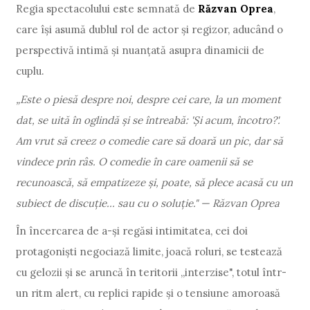
Regia spectacolului este semnată de
Răzvan Oprea
,
care își asumă dublul rol de actor și regizor, aducând o
perspectivă intimă și nuanțată asupra dinamicii de
cuplu.
„Este o piesă despre noi, despre cei care, la un moment
dat, se uită în oglindă și se întreabă: 'Și acum, încotro?'.
Am vrut să creez o comedie care să doară un pic, dar să
vindece prin râs. O comedie în care oamenii să se
recunoască, să empatizeze și, poate, să plece acasă cu un
subiect de discuție... sau cu o soluție." — Răzvan Oprea
În încercarea de a-și regăsi intimitatea, cei doi
protagoniști negociază limite, joacă roluri, se testează
cu gelozii și se aruncă în teritorii „interzise", totul într-
un ritm alert, cu replici rapide și o tensiune amoroasă