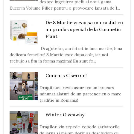
despre ingrijirea pielii si noua gama
Eucerin Volume Filler pentru o provocare lansata de I...
De 8 Martie vreau sa ma rasfat cu
un produs special de la Cosmetic
Plant!
Dragutelor, am intrat in luna martie, luna
dedicata femeilor! 8 Martie este dupa colt, iar noi
trebuie sa fim in forma maxima! Eu sunt fo...
Concurs Ciserom!
Dragii mei, revin astazi cu un concurs
minunat alaturi de un partener cu o mare
traditie in Romania!
Winter Giveaway
Dragilor, vin repede-repede sarbatorile
de iarna si mi-am dorit sa deschidem cu