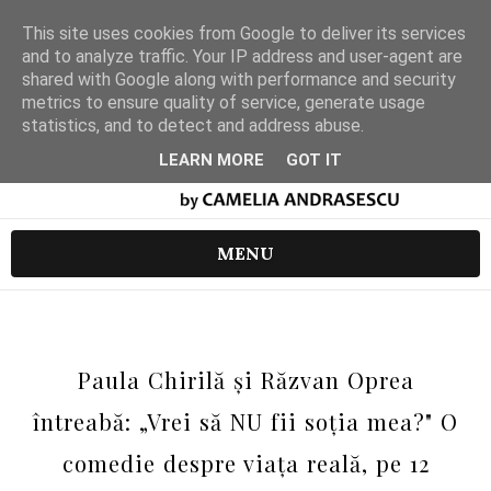
This site uses cookies from Google to deliver its services
and to analyze traffic. Your IP address and user-agent are
shared with Google along with performance and security
metrics to ensure quality of service, generate usage
statistics, and to detect and address abuse.
LEARN MORE
GOT IT
MENU
Paula Chirilă și Răzvan Oprea
întreabă: „Vrei să NU fii soția mea?" O
comedie despre viața reală, pe 12