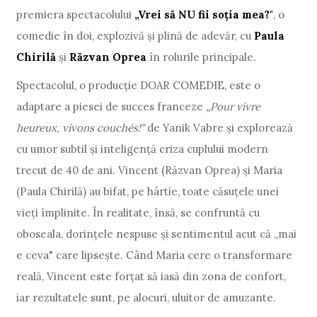
premiera spectacolului
„Vrei să NU fii soția mea?"
, o
comedie în doi, explozivă și plină de adevăr, cu
Paula
Chirilă
și
Răzvan Oprea
în rolurile principale.
Spectacolul, o producție DOAR COMEDIE, este o
adaptare a piesei de succes franceze
„Pour vivre
heureux, vivons couchés!"
de Yanik Vabre și explorează
cu umor subtil și inteligență criza cuplului modern
trecut de 40 de ani. Vincent (Răzvan Oprea) și Maria
(Paula Chirilă) au bifat, pe hârtie, toate căsuțele unei
vieți împlinite. În realitate, însă, se confruntă cu
oboseala, dorințele nespuse și sentimentul acut că „mai
e ceva" care lipsește. Când Maria cere o transformare
reală, Vincent este forțat să iasă din zona de confort,
iar rezultatele sunt, pe alocuri, uluitor de amuzante.