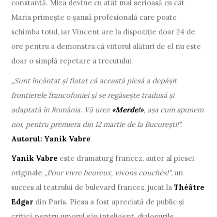
constantă. Miza devine cu atât mai serioasă cu cât
Maria primește o șansă profesională care poate
schimba totul, iar Vincent are la dispoziție doar 24 de
ore pentru a demonstra că viitorul alături de el nu este
doar o simplă repetare a trecutului.
„Sunt încântat și flatat că această piesă a depășit
frontierele francofoniei și se regăsește tradusă și
adaptată în România.
Vă urez
«Merde!»
, așa cum spunem
noi, pentru premiera din 12 martie de la București!".
Autorul: Yanik Vabre
Yanik Vabre
este dramaturg francez, autor al piesei
originale
„Pour vivre heureux, vivons couchés!"
, un
succes al teatrului de bulevard francez, jucat la
Théâtre
Edgar
din Paris.
Piesa a fost apreciată de public și
critică pentru umorul său inteligent, dialogurile