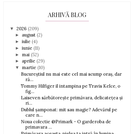
ARHIVĂ BLOG
2026
(209)
▼
august
(2)
►
iulie
(4)
►
iunie
(11)
►
mai
(52)
►
aprilie
(29)
►
martie
(10)
▼
Bucureștiul nu mai este cel mai scump oraș, dar
ră...
Tommy Hilfiger il intampina pe Travis Kelce, o
fig...
Laiseven sărbătorește primăvara, delicatețea și
ri...
Dublul șamponat: mit sau magie? Adevărul pe
care n...
Noua colectie @Primark - O garderoba de
primavara ...
Primăvara aceasta, pielea ta intră în lumina