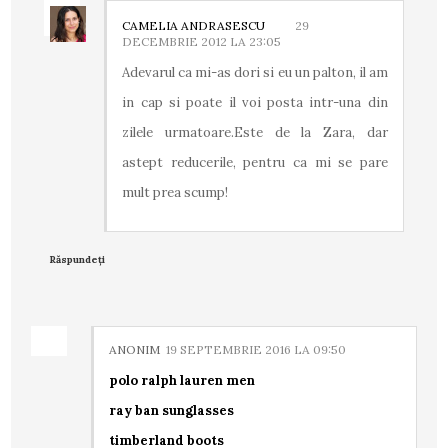
CAMELIA ANDRASESCU
29
DECEMBRIE 2012 LA 23:05
Adevarul ca mi-as dori si eu un palton, il am
in cap si poate il voi posta intr-una din
zilele urmatoare.Este de la Zara, dar
astept reducerile, pentru ca mi se pare
mult prea scump!
Răspundeți
ANONIM
19 SEPTEMBRIE 2016 LA 09:50
polo ralph lauren men
ray ban sunglasses
timberland boots