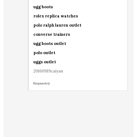
ugg boots
rolex replica watches
polo ralph lauren outlet
converse trainers
ugg boots outlet
polo outlet
uggs outlet
20160919caiyan
Răspundeți