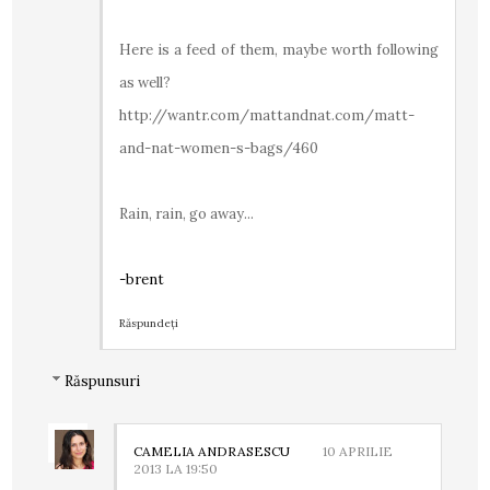
Here is a feed of them, maybe worth following
as well?
http://wantr.com/mattandnat.com/matt-
and-nat-women-s-bags/460
Rain, rain, go away...
-brent
Răspundeți
Răspunsuri
CAMELIA ANDRASESCU
10 APRILIE
2013 LA 19:50