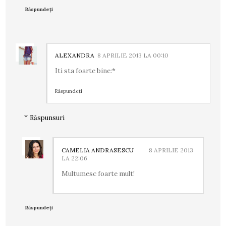
Răspundeți
ALEXANDRA
8 APRILIE 2013 LA 00:10
Iti sta foarte bine:*
Răspundeți
Răspunsuri
CAMELIA ANDRASESCU
8 APRILIE 2013
LA 22:06
Multumesc foarte mult!
Răspundeți