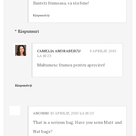
Sunteti frumoasa, va sta bine!
Răspundeți
Răspunsuri
CAMELIA ANDRASESCU
9 APRILIE 2013
LA 18:23
Multumesc frumos pentru aprecieri!
Răspundeți
ANONIM
10 APRILIE 2013 LA 16:23
That is a serious bag. Have you senn Matt and
Nat bags?