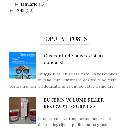
ianuarie
(15)
►
2012
(20)
►
POPULAR POSTS
O vacanta de poveste si un
concurs!
Dragilor, da, chiar asa este! Va voi explica
in randurile urmatoare despre o poveste
tesuta frumos, cu dedicatie si talent de catre oamenii ...
EUCERIN VOLUME FILLER
REVIEW SI O SURPRIZA
In urma cu ceva timp scriam un articol
despre ingrijirea pielii si noua gama