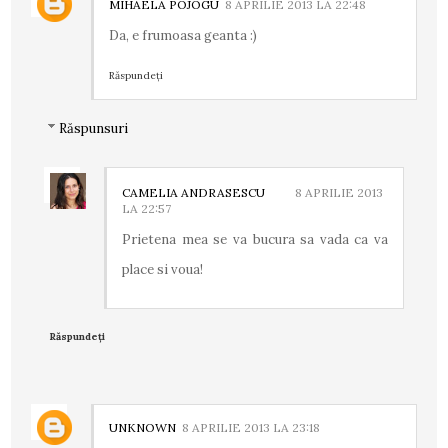
MIHAELA POJOGU
8 APRILIE 2013 LA 22:48
Da, e frumoasa geanta :)
Răspundeți
Răspunsuri
CAMELIA ANDRASESCU
8 APRILIE 2013
LA 22:57
Prietena mea se va bucura sa vada ca va
place si voua!
Răspundeți
UNKNOWN
8 APRILIE 2013 LA 23:18