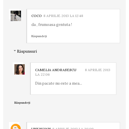
COCO
8 APRILIE 2013 LA 12:48
da , frumoasa gentuta !
Răspundeți
Răspunsuri
CAMELIA ANDRASESCU
8 APRILIE 2013
LA 22:06
Din pacate nu este a mea...
Răspundeți
UNKNOWN
8 APRILIE 2013 LA 20:09