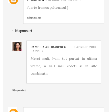
foarte frumos paltonasul :)
Răspundeți
Răspunsuri
CAMELIA ANDRASESCU
8 APRILIE 2013
LA 22:07
Merci mult, l-am tot purtat in ultima
vreme, o sa-l mai vedeti si in alte
combinatii.
Răspundeți