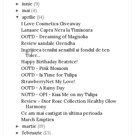
iunie
(9)
►
mai
(4)
►
aprilie
(14)
▼
I Love Cosmetics Giveaway
Lansare Capra Nera la Timisoara
OOTD - Dreaming of Magnolia
Review sandale Grendha
Ingrijirea tenului sensibil si fondul de ten
Toler...
Happy Birthaday Beatrice!
OOTD - Pink Blossom
OOTD - Is Time for Tulips
StrawberryNet My Love!
OOTD - A Rainy Day
NOTD - OPI - Kiss Me on my Tulips
Review - Dior Rose Collection Healthy Glow
Harmony
Ce am mai castigat in ultima perioada
March Empties
martie
(19)
►
februarie
(13)
►