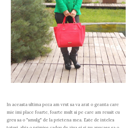
In aceasta ultima poza am vrut sa va arat o geanta care
mie imi place foarte, foarte mult si pe care am reusit cu
greu sa o "smulg" de la prietena mea. Este de inteles
totusi, abia o primise cadou de ziua ei si nu apucase sa o