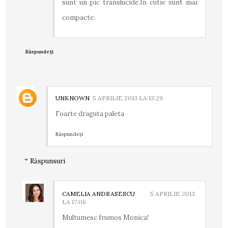
sunt un pic translucide.In cutie sunt mai
compacte.
Răspundeți
UNKNOWN
5 APRILIE 2013 LA 13:29
Foarte draguta paleta
Răspundeți
Răspunsuri
CAMELIA ANDRASESCU
5 APRILIE 2013
LA 17:06
Multumesc frumos Monica!