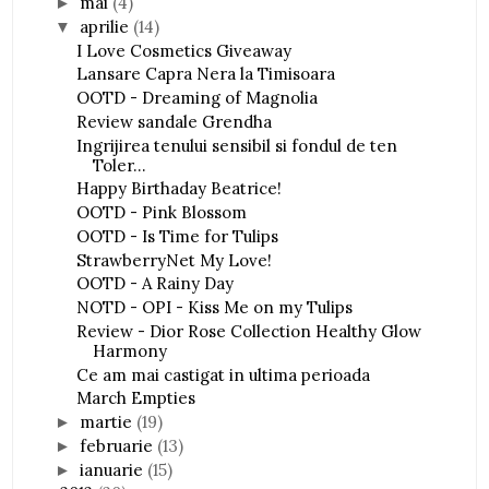
mai
(4)
►
aprilie
(14)
▼
I Love Cosmetics Giveaway
Lansare Capra Nera la Timisoara
OOTD - Dreaming of Magnolia
Review sandale Grendha
Ingrijirea tenului sensibil si fondul de ten
Toler...
Happy Birthaday Beatrice!
OOTD - Pink Blossom
OOTD - Is Time for Tulips
StrawberryNet My Love!
OOTD - A Rainy Day
NOTD - OPI - Kiss Me on my Tulips
Review - Dior Rose Collection Healthy Glow
Harmony
Ce am mai castigat in ultima perioada
March Empties
martie
(19)
►
februarie
(13)
►
ianuarie
(15)
►