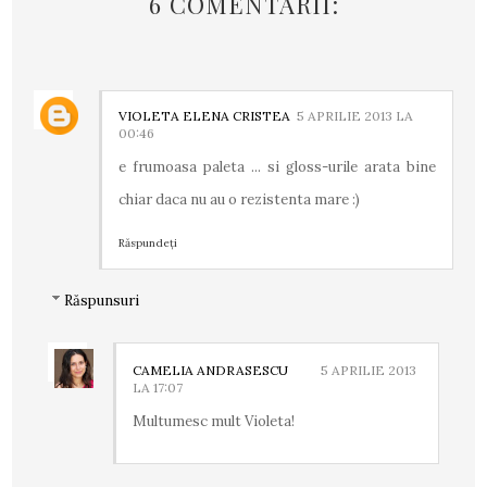
6 COMENTARII:
VIOLETA ELENA CRISTEA
5 APRILIE 2013 LA
00:46
e frumoasa paleta ... si gloss-urile arata bine
chiar daca nu au o rezistenta mare :)
Răspundeți
Răspunsuri
CAMELIA ANDRASESCU
5 APRILIE 2013
LA 17:07
Multumesc mult Violeta!