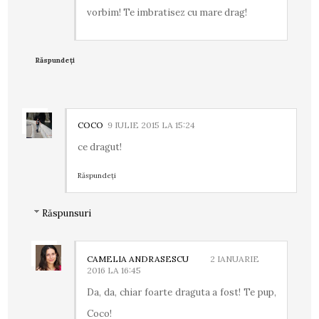
vorbim! Te imbratisez cu mare drag!
Răspundeți
COCO
9 IULIE 2015 LA 15:24
ce dragut!
Răspundeți
Răspunsuri
CAMELIA ANDRASESCU
2 IANUARIE
2016 LA 16:45
Da, da, chiar foarte draguta a fost! Te pup,
Coco!