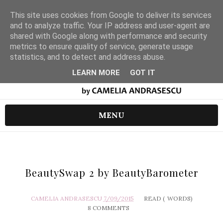
This site uses cookies from Google to deliver its services
and to analyze traffic. Your IP address and user-agent are
shared with Google along with performance and security
metrics to ensure quality of service, generate usage
statistics, and to detect and address abuse.
LEARN MORE
GOT IT
MENU
BeautySwap 2 by BeautyBarometer
CAMELIA ANDRASESCU
7/09/2015
READ (
WORDS)
8 COMMENTS