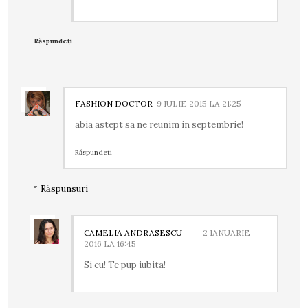
Răspundeți
FASHION DOCTOR
9 IULIE 2015 LA 21:25
abia astept sa ne reunim in septembrie!
Răspundeți
Răspunsuri
CAMELIA ANDRASESCU
2 IANUARIE
2016 LA 16:45
Si eu! Te pup iubita!