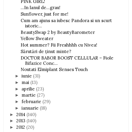
PINK GIRL!
...In lanul de...grau!
Sunflower, just for me!
Cum am ajuns sa iubesc Pandora si un scurt
istoric...
BeautySwap 2 by BeautyBarometer
Yellow Sweater
Hot summer? Fii Freshhhh cu Nivea!
Sărutări de ținut minte?
DOCTOR BABOR BOOST CELLULAR – Fiole
Bifazice Conc...
Noutati Elmiplant Senses Touch
iunie
(31)
►
mai
(13)
►
aprilie
(23)
►
martie
(27)
►
februarie
(29)
►
ianuarie
(18)
►
2014
(140)
►
2013
(140)
►
2012
(20)
►