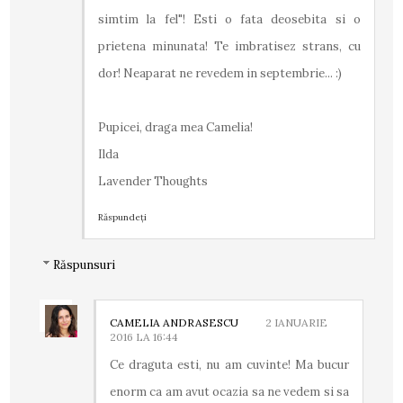
simtim la fel"! Esti o fata deosebita si o
prietena minunata! Te imbratisez strans, cu
dor! Neaparat ne revedem in septembrie... :)
Pupicei, draga mea Camelia!
Ilda
Lavender Thoughts
Răspundeți
Răspunsuri
CAMELIA ANDRASESCU
2 IANUARIE
2016 LA 16:44
Ce draguta esti, nu am cuvinte! Ma bucur
enorm ca am avut ocazia sa ne vedem si sa