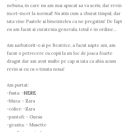
nebuna, in care nu am mai apucat sa va scriu, dar revin
incet-incet la normal! Nu stiu cum a zburat timpul, dar
iata vine Pastele si bineinteles ca ne pregatim! De fapt
eu am facut si curatenia generala, totul e in ordine...
Am sarbatorit-o si pe Beatrice, a facut sapte ani, am
facut o petrecere cu copii la un loc de joaca foarte
dragut dar am avut multe pe cap si iata ca abia acum
revin si eu cu o tinuta noua!
Am purtat:
-fusta: -
HERE
-bluza: - Zara
-colier: -Zara
-pantofi: - Guess
-geanta: - Musette