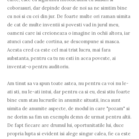
coborasuri, dar depinde doar de noi sa ne simtim bine
cu noi si cu cei din jur. De foarte multe ori raman uimita
de cat de multe inventii si povesti vad in jurul meu,
oameni care isi creioneaza o imagine in ochii altora, iar
atunci cand cade cortina, se descompune si masca.
Acesta cred ca este cel mai trist lucru, mai fara
substanta, pentru ca tu nu esti in acea poveste, ai
inventat-o pentru auditoriu.
Am tinut sa va spun toate astea, nu pentru ca voi nu le-
ati sti, nu le-ati intui, dar pentru ca si eu, desi stiu foarte
bine cum stau lucrurile in anumite situatii, inca sunt
uimita de anumite aspecte, de modul in care "pozam" si
ne dorim sa fim un exemplu demn de urmat pentru altii.
De fapt fiecare are drumul lui, oportunitatile lui, duce
propria lupta si evident isi alege singur calea, fie ca este