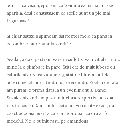
pentru ca visam, speram, ca toamna sa isi mai intazie
aparitia, desi constatasem ca serile sunt un pic mai
friguroase!
Si chiar astazi ii spuneam asistentei mele ca pana in
octombrie nu renunt la sandale....
Asadar, astazi pastram vara in suflet si va invit alaturi de
mine la o plimbare in parc! Stiti cat de mult iubesc eu
culorile si cred ca vara merg atat de bine nuantele
puternice, chiar cu tenta fosforescenta. Rochia de fata
am purtat-o prima data la un eveniment al Danei
Savuica si cand am pasit in incinta respectiva am dat
nas in nas cu Dana, imbracata intr-o rochie exact, dar
exact aceeasi nuanta ca si a mea, doar ca era altfel
modelul. Ne-a bufnit rasul pe amandoua...