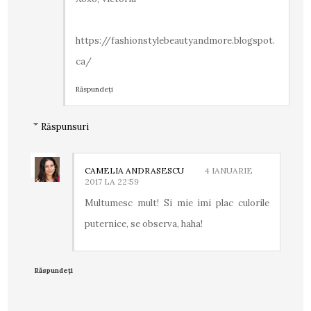
https://fashionstylebeautyandmore.blogspot.
ca/
Răspundeți
Răspunsuri
CAMELIA ANDRASESCU
4 IANUARIE
2017 LA 22:59
Multumesc mult! Si mie imi plac culorile
puternice, se observa, haha!
Răspundeți