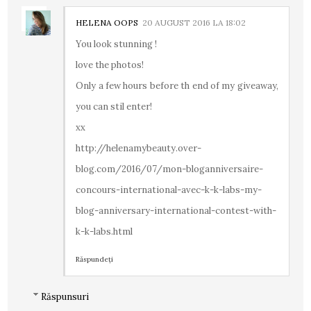
HELENA OOPS
20 AUGUST 2016 LA 18:02
You look stunning !
love the photos!
Only a few hours before th end of my giveaway,
you can stil enter!
xx
http://helenamybeauty.over-
blog.com/2016/07/mon-bloganniversaire-
concours-international-avec-k-k-labs-my-
blog-anniversary-international-contest-with-
k-k-labs.html
Răspundeți
Răspunsuri