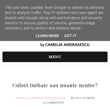
This site uses cookies from Google to deliver its services
and to analyze traffic. Your IP address and user-agent are
shared with Google along with performance and security
metrics to ensure quality of service, generate usage
statistics, and to detect and address abuse.
LEARN MORE
GOT IT
MENU
Culori turbate sau nuante neutre?
CAMELIA ANDRASESCU
8/19/2016
READ (
WORDS)
4 COMMENTS