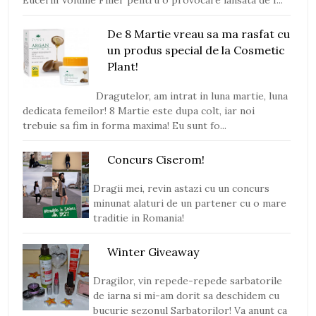
Eucerin Volume Filler pentru o provocare lansata de I...
De 8 Martie vreau sa ma rasfat cu
un produs special de la Cosmetic
Plant!
Dragutelor, am intrat in luna martie, luna
dedicata femeilor! 8 Martie este dupa colt, iar noi
trebuie sa fim in forma maxima! Eu sunt fo...
Concurs Ciserom!
Dragii mei, revin astazi cu un concurs
minunat alaturi de un partener cu o mare
traditie in Romania!
Winter Giveaway
Dragilor, vin repede-repede sarbatorile
de iarna si mi-am dorit sa deschidem cu
bucurie sezonul Sarbatorilor! Va anunt ca