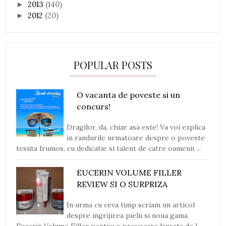
2013
(140)
►
2012
(20)
►
POPULAR POSTS
O vacanta de poveste si un
concurs!
Dragilor, da, chiar asa este! Va voi explica
in randurile urmatoare despre o poveste
tesuta frumos, cu dedicatie si talent de catre oamenii ...
EUCERIN VOLUME FILLER
REVIEW SI O SURPRIZA
In urma cu ceva timp scriam un articol
despre ingrijirea pielii si noua gama