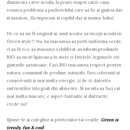
dimineata catre scoala, la pranz inapoi catre casa,
vesnica problema a pachetelului care sa fie si gustos dar
si sanatos...Sa impacam si copilul dar si mama, haha!
De ce sa nu fii original si, anul acesta, sa incepi scoala in
Green style?! Nu, nu inseamna sa porti uniforma verde,
ci sa fii eco, sa mananci echilibrat, sa iubesti produsele
BIO, sa nu iti lipseasca in nicio zi fructele, legumele ori
gustarile sanatoase. Caci BIO inseamna respect pentru
natura, consumul de produse naturale, fara coloranti si
conservanti si mai multa energie, zi de zi, datorita
nutrientilor integrali din alimente. Si nu uita sa faci cat
mai multa miscare; e super-fantastic si distractiv,
crede-ne!
Spune-le si colegilor si prietenilor tai vestile:
Green is
trendy, fun & cool
!