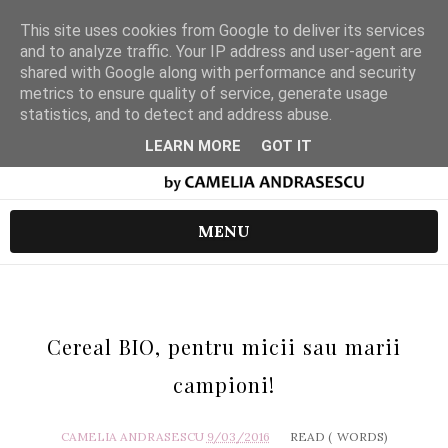
This site uses cookies from Google to deliver its services
and to analyze traffic. Your IP address and user-agent are
shared with Google along with performance and security
metrics to ensure quality of service, generate usage
statistics, and to detect and address abuse.
LEARN MORE
GOT IT
MENU
Cereal BIO, pentru micii sau marii
campioni!
CAMELIA ANDRASESCU
9/03/2016
READ (
WORDS)