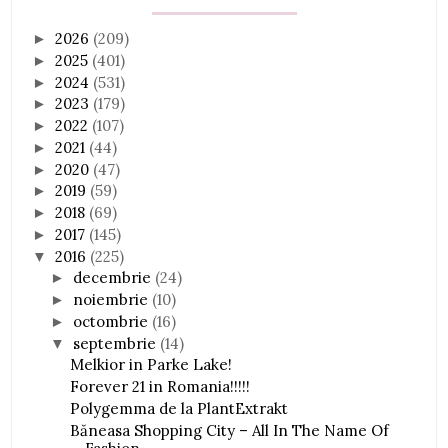
2026
(209)
►
2025
(401)
►
2024
(531)
►
2023
(179)
►
2022
(107)
►
2021
(44)
►
2020
(47)
►
2019
(59)
►
2018
(69)
►
2017
(145)
►
2016
(225)
▼
decembrie
(24)
►
noiembrie
(10)
►
octombrie
(16)
►
septembrie
(14)
▼
Melkior in Parke Lake!
Forever 21 in Romania!!!!!
Polygemma de la PlantExtrakt
Băneasa Shopping City – All In The Name Of