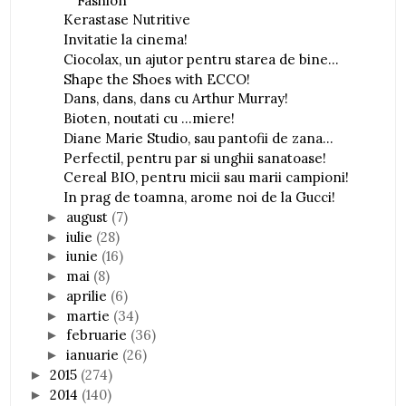
Fashion
Kerastase Nutritive
Invitatie la cinema!
Ciocolax, un ajutor pentru starea de bine...
Shape the Shoes with ECCO!
Dans, dans, dans cu Arthur Murray!
Bioten, noutati cu ...miere!
Diane Marie Studio, sau pantofii de zana...
Perfectil, pentru par si unghii sanatoase!
Cereal BIO, pentru micii sau marii campioni!
In prag de toamna, arome noi de la Gucci!
august
(7)
►
iulie
(28)
►
iunie
(16)
►
mai
(8)
►
aprilie
(6)
►
martie
(34)
►
februarie
(36)
►
ianuarie
(26)
►
2015
(274)
►
2014
(140)
►