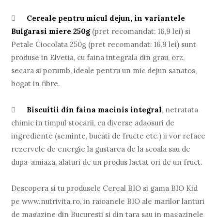

Cereale pentru micul dejun, in variantele
Bulgarasi miere 250g
(pret recomandat: 16,9 lei) si
Petale Ciocolata 250g (pret recomandat: 16,9 lei) sunt
produse in Elvetia, cu faina integrala din grau, orz,
secara si porumb, ideale pentru un mic dejun sanatos,
bogat in fibre.

Biscuitii din faina macinis integral
, netratata
chimic in timpul stocarii, cu diverse adaosuri de
ingrediente (seminte, bucati de fructe etc.) ii vor reface
rezervele de energie la gustarea de la scoala sau de
dupa-amiaza, alaturi de un produs lactat ori de un fruct.
Descopera si tu produsele Cereal BIO si gama BIO Kid
pe www.nutrivita.ro, in raioanele BIO ale marilor lanturi
de magazine din Bucuresti si din tara sau in magazinele