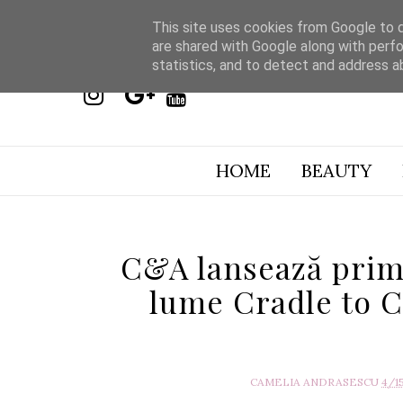
This site uses cookies from Google to de
are shared with Google along with perfo
statistics, and to detect and address a
HOME
BEAUTY
C&A lansează prima
lume Cradle to C
CAMELIA ANDRASESCU
4/1