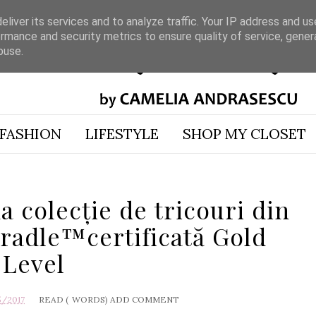
liver its services and to analyze traffic. Your IP address and u
rmance and security metrics to ensure quality of service, gene
buse.
FASHION
LIFESTYLE
SHOP MY CLOSET
 colecţie de tricouri din
radle™certificată Gold
Level
5/2017
READ (
WORDS)
ADD COMMENT