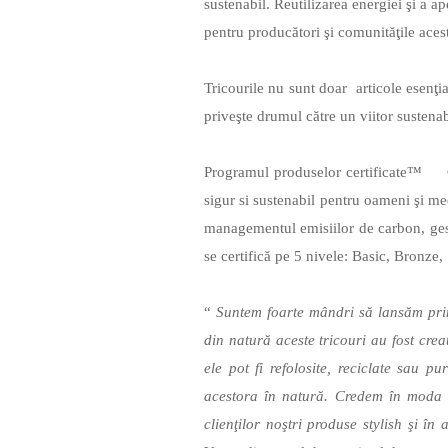
sustenabil. Reutilizarea energiei şi a a
pentru producători şi comunităţile aces
Tricourile nu sunt doar articole esenţi
priveşte drumul către un viitor sustenab
Programul produselor certificate™
sigur si sustenabil pentru oameni şi med
managementul emisiilor de carbon, gesti
se certifică pe 5 nivele: Basic, Bronze
“
Suntem foarte mândri să lansăm prim
din natură aceste tricouri au fost cre
ele pot fi refolosite, reciclate sau p
acestora în natură. Credem în moda c
clienţilor noştri produse stylish şi în 