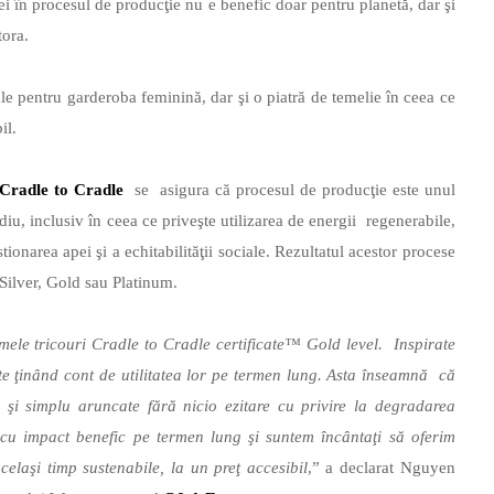
pei în procesul de producţie nu e benefic doar pentru planetă, dar şi
tora.
ale pentru garderoba feminină, dar şi o piatră de temelie în ceea ce
il.
Cradle to Cradle
se asigura că procesul de producţie este unul
iu, inclusiv în ceea ce priveşte utilizarea de energii regenerabile,
onarea apei şi a echitabilităţii sociale. Rezultatul acestor procese
, Silver, Gold sau Platinum.
ele tricouri Cradle to Cradle certificate™ Gold level. Inspirate
ate ţinând cont de utilitatea lor pe termen lung. Asta înseamnă că
ur şi simplu aruncate fără nicio ezitare cu privire la degradarea
u impact benefic pe termen lung şi suntem încântaţi să oferim
acelaşi timp sustenabile, la un preţ accesibil
,” a declarat Nguyen