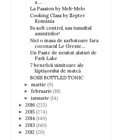
a ...
La Passion by Meli-Melo
Cooking Class by Zepter
România
Fa soft control, sau tumultul
amintirilor!
Nici o masa de sarbatoare fara
cozonacul Le Grenie...
Un Paste de neuitat alaturi de
Park Lake
7 beneficii uimitoare ale
lăptişorului de matcă
BOSS BOTTLED TONIC
martie
(9)
►
februarie
(18)
►
ianuarie
(14)
►
2016
(225)
►
2015
(274)
►
2014
(140)
►
2013
(140)
►
2012
(20)
►