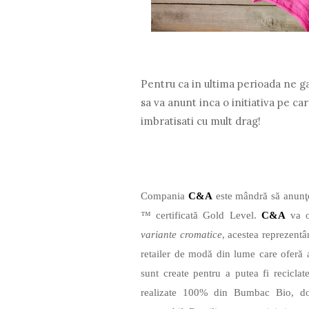
Pentru ca in ultima perioada ne g
sa va anunt inca o initiativa pe car
imbratisati cu mult drag!
Compania
C&A
este mândră să anunţe
™ certificată Gold Level.
C&A
va o
variante cromatice
, acestea reprezent
retailer de modă din lume care oferă ar
sunt create pentru a putea fi reciclat
realizate 100% din Bumbac Bio, doar