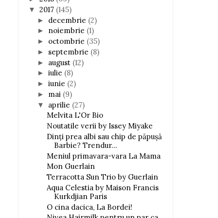
2017
(145)
▼
decembrie
(2)
►
noiembrie
(1)
►
octombrie
(35)
►
septembrie
(8)
►
august
(12)
►
iulie
(8)
►
iunie
(2)
►
mai
(9)
►
aprilie
(27)
▼
Melvita L'Or Bio
Noutatile verii by Issey Miyake
Dinţi prea albi sau chip de păpuşă
Barbie? Trendur...
Meniul primavara-vara La Mama
Mon Guerlain
Terracotta Sun Trio by Guerlain
Aqua Celestia by Maison Francis
Kurkdjian Paris
O cina dacica, La Bordei!
Nivea Hairmilk pentru un par ca