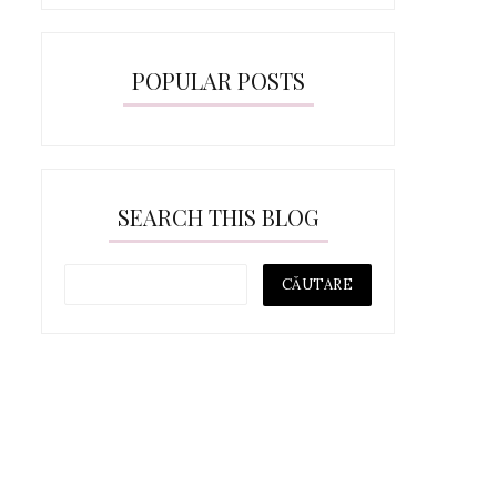
POPULAR POSTS
TOMMY HILFIGER ȘI
Calvin Klein dezvalu
LIVERPOOL FC ADUC...
campania de ...
SEARCH THIS BLOG