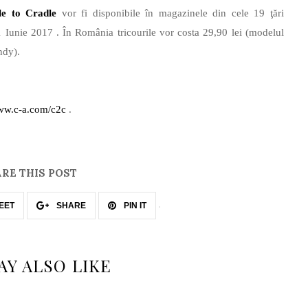
le to Cradle
vor fi disponibile în magazinele din cele 19 ţări
1 Iunie 2017 . În România tricourile vor costa 29,90 lei (modelul
ndy).
w.c-a.com/c2c
.
RE THIS POST
EET
SHARE
PIN IT
AY ALSO LIKE