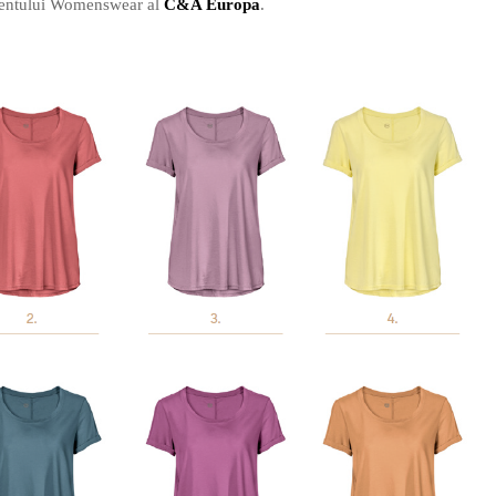
amentului Womenswear al
C&A Europa
.