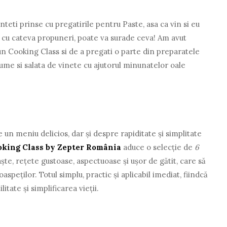
unteti prinse cu pregatirile pentru Paste, asa ca vin si eu
ri cu cateva propuneri, poate va surade ceva! Am avut
un Cooking Class si de a pregati o parte din preparatele
ume si salata de vinete cu ajutorul minunatelor oale
 un meniu delicios, dar și despre rapiditate și simplitate
oking Class by Zepter România
aduce o selecție de
6
te, rețete gustoase, aspectuoase și ușor de gătit, care să
 oaspeților. Totul simplu, practic și aplicabil imediat, fiindcă
itate și simplificarea vieții.