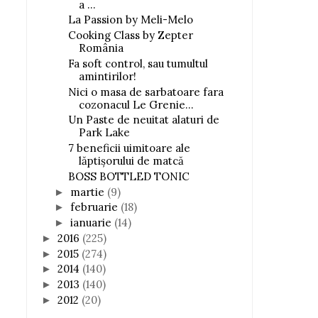
a ...
La Passion by Meli-Melo
Cooking Class by Zepter
România
Fa soft control, sau tumultul
amintirilor!
Nici o masa de sarbatoare fara
cozonacul Le Grenie...
Un Paste de neuitat alaturi de
Park Lake
7 beneficii uimitoare ale
lăptişorului de matcă
BOSS BOTTLED TONIC
martie
(9)
►
februarie
(18)
►
ianuarie
(14)
►
2016
(225)
►
2015
(274)
►
2014
(140)
►
2013
(140)
►
2012
(20)
►