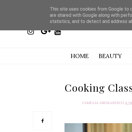
This site uses cookies from Google to de
are shared with Google along with perfo
statistics, and to detect and address a
HOME
BEAUTY
Cooking Clas
CAMELIA ANDRASESCU
4/1