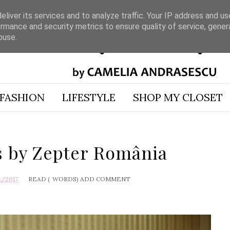
liver its services and to analyze traffic. Your IP address and u
rmance and security metrics to ensure quality of service, gene
buse.
FASHION
LIFESTYLE
SHOP MY CLOSET
s by Zepter România
4/2017
READ (
WORDS)
ADD COMMENT