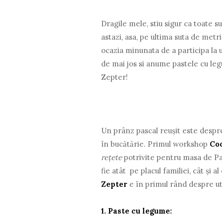
Dragile mele, stiu sigur ca toate s
astazi, asa, pe ultima suta de met
ocazia minunata de a participa la 
de mai jos si anume pastele cu leg
Zepter!
Un prânz pascal reușit este despre
în bucătărie. Primul workshop
Co
rețete
potrivite pentru masa de Paș
fie atât pe placul familiei, cât și al
Zepter
e în primul rând despre util
1.
Paste cu legume: