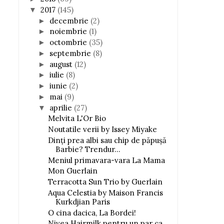
2017
(145)
▼
decembrie
(2)
►
noiembrie
(1)
►
octombrie
(35)
►
septembrie
(8)
►
august
(12)
►
iulie
(8)
►
iunie
(2)
►
mai
(9)
►
aprilie
(27)
▼
Melvita L'Or Bio
Noutatile verii by Issey Miyake
Dinţi prea albi sau chip de păpuşă
Barbie? Trendur...
Meniul primavara-vara La Mama
Mon Guerlain
Terracotta Sun Trio by Guerlain
Aqua Celestia by Maison Francis
Kurkdjian Paris
O cina dacica, La Bordei!
Nivea Hairmilk pentru un par ca