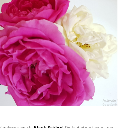
a gandesc acum la
Black Friday
! De fapt atunci cand ma