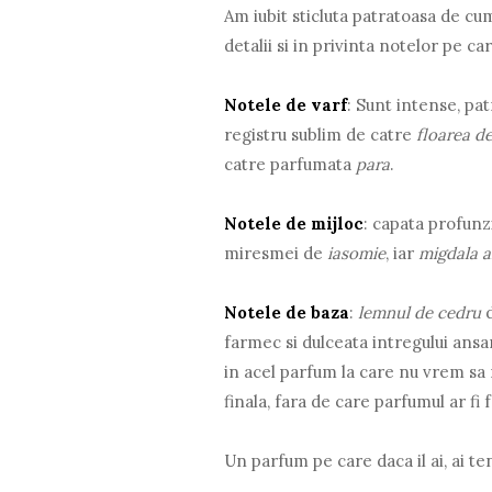
Am iubit sticluta patratoasa de c
detalii si in privinta notelor pe ca
Notele de varf
: Sunt intense, p
registru sublim de catre
floarea d
catre parfumata
para
.
Notele de mijloc
: capata profunz
miresmei de
iasomie
, iar
migdala 
Notele de baza
:
lemnul de cedru
farmec si dulceata intregului ansa
in acel parfum la care nu vrem sa
finala, fara de care parfumul ar fi 
Un parfum pe care daca il ai, ai t