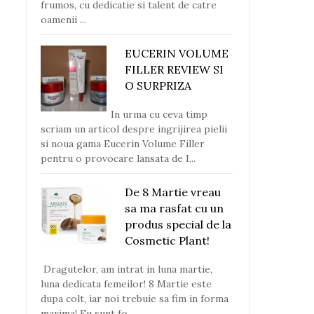
frumos, cu dedicatie si talent de catre
oamenii ...
EUCERIN VOLUME
FILLER REVIEW SI
O SURPRIZA
In urma cu ceva timp
scriam un articol despre ingrijirea pielii
si noua gama Eucerin Volume Filler
pentru o provocare lansata de I...
De 8 Martie vreau
sa ma rasfat cu un
produs special de la
Cosmetic Plant!
Dragutelor, am intrat in luna martie,
luna dedicata femeilor! 8 Martie este
dupa colt, iar noi trebuie sa fim in forma
maxima! Eu sunt fo...