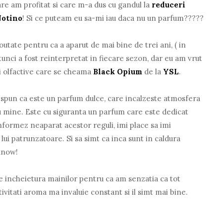
are am profitat si care m-a dus cu gandul la
reduceri
Notino
! Si ce puteam eu sa-mi iau daca nu un parfum?????
utate pentru ca a aparut de mai bine de trei ani, ( in
tunci a fost reinterpretat in fiecare sezon, dar eu am vrut
ei olfactive care se cheama
Black Opium
de la
YSL
.
a spun ca este un parfum dulce, care incalzeste atmosfera
ru mine. Este cu siguranta un parfum care este dedicat
formez neaparat acestor reguli, imi place sa imi
i patrunzatoare. Si sa simt ca inca sunt in caldura
know!
e incheietura mainilor pentru ca am senzatia ca tot
vitati aroma ma invaluie constant si il simt mai bine.