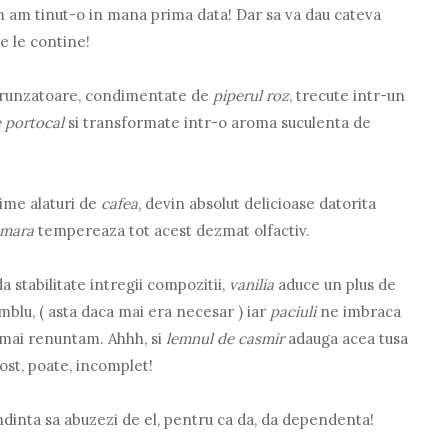
um am tinut-o in mana prima data! Dar sa va dau cateva
re le contine!
atrunzatoare, condimentate de
piperul roz
, trecute intr-un
e portocal
si transformate intr-o aroma suculenta de
ime alaturi de
cafea
, devin absolut delicioase datorita
amara
tempereaza tot acest dezmat olfactiv.
da stabilitate intregii compozitii,
vanilia
aduce un plus de
mblu, ( asta daca mai era necesar ) iar
paciuli
ne imbraca
 mai renuntam. Ahhh, si
lemnul de casmir
adauga acea tusa
fost, poate, incomplet!
endinta sa abuzezi de el, pentru ca da, da dependenta!