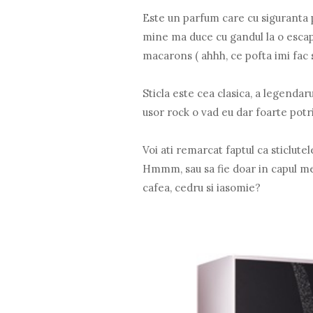
Este un parfum care cu siguranta 
mine ma duce cu gandul la o escap
macarons ( ahhh, ce pofta imi fac s
Sticla este cea clasica, a legendar
usor rock o vad eu dar foarte potr
Voi ati remarcat faptul ca sticlut
Hmmm, sau sa fie doar in capul meu
cafea, cedru si iasomie?