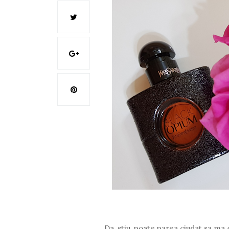
Da, stiu, poate parea ciudat sa m