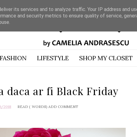
liver its services and to analyze traffic. Your IP address and u
rmance and security metrics to ensure quality of service, gene
buse.
FASHION
LIFESTYLE
SHOP MY CLOSET
daca ar fi Black Friday
9/2018
READ (
WORDS)
ADD COMMENT