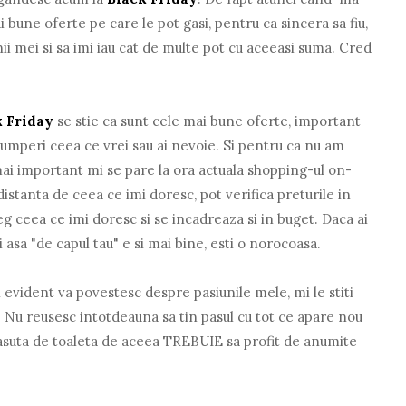
 bune oferte pe care le pot gasi, pentru ca sincera sa fiu,
ii mei si sa imi iau cat de multe pot cu aceeasi suma. Cred
k Friday
se stie ca sunt cele mai bune oferte, important
si cumperi ceea ce vrei sau ai nevoie. Si pentru ca nu am
mai important mi se pare la ora actuala shopping-ul on-
 distanta de ceea ce imi doresc, pot verifica preturile in
eg ceea ce imi doresc si se incadreaza si in buget. Daca ai
ti asa "de capul tau" e si mai bine, esti o norocoasa.
si evident va povestesc despre pasiunile mele, mi le stiti
. Nu reusesc intotdeauna sa tin pasul cu tot ce apare nou
masuta de toaleta de aceea TREBUIE sa profit de anumite