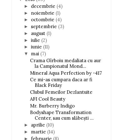
decembrie
(4)
►
noiembrie
(1)
►
octombrie
(4)
►
septembrie
(3)
►
august
(1)
►
iulie
(2)
►
iunie
(11)
►
mai
(7)
▼
Crama Gîrboiu medaliata cu aur
la Campionatul Mond...
Mineral Aqua Perfection by -417
Ce mi-as cumpara daca ar fi
Black Friday
Clubul Femeilor Dezlantuite
AFI Cool Beauty
Mr. Burberry Indigo
Bodyshape Transformation
Center, sau cum slăbești ...
aprilie
(10)
►
martie
(14)
►
februarie
(8)
►