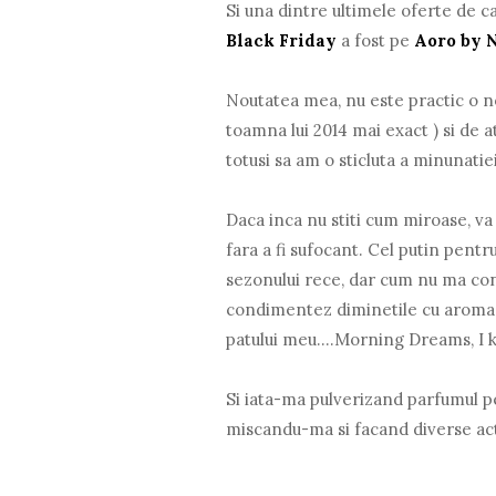
Si una dintre ultimele oferte de c
Black Friday
a fost pe
Aoro by 
Noutatea mea, nu este practic o no
toamna lui 2014 mai exact ) si de a
totusi sa am o sticluta a minunati
Daca inca nu stiti cum miroase, v
fara a fi sufocant. Cel putin pent
sezonului rece, dar cum nu ma con
condimentez diminetile cu aroma lu
patului meu....Morning Dreams, I 
Si iata-ma pulverizand parfumul p
miscandu-ma si facand diverse acti