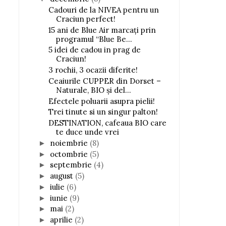
Cadouri de la NIVEA pentru un
Craciun perfect!
15 ani de Blue Air marcați prin
programul “Blue Be...
5 idei de cadou in prag de
Craciun!
3 rochii, 3 ocazii diferite!
Ceaiurile CUPPER din Dorset –
Naturale, BIO și del...
Efectele poluarii asupra pielii!
Trei tinute si un singur palton!
DESTINATION, cafeaua BIO care
te duce unde vrei
noiembrie
(8)
►
octombrie
(5)
►
septembrie
(4)
►
august
(5)
►
iulie
(6)
►
iunie
(9)
►
mai
(2)
►
aprilie
(2)
►