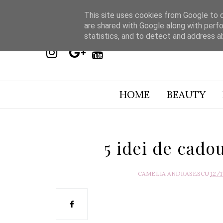
This site uses cookies from Google to de
are shared with Google along with perfo
statistics, and to detect and address a
HOME
BEAUTY
5 idei de cado
CAMELIA ANDRASESCU
12/1