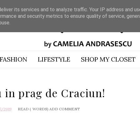
liver its services and to analyze traffic. Your IP address and u
rmance and security metrics to ensure quality of service, gene
buse.
FASHION
LIFESTYLE
SHOP MY CLOSET
u in prag de Craciun!
7/2019
READ (
WORDS)
ADD COMMENT