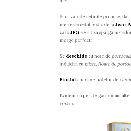
loc!
Sunt variate seturile propuse, dar 
mea este setul festiv de la
Jean P
care
JPG
a vrut sa sparga niste l
merge perfect!
Se
deschide
cu note de
portocala
indulcita cu
miere
,
floare de portoc
Finalul
apartine notelor de
cara
Evident ca pe site gasiti muuuulte 
vostru.