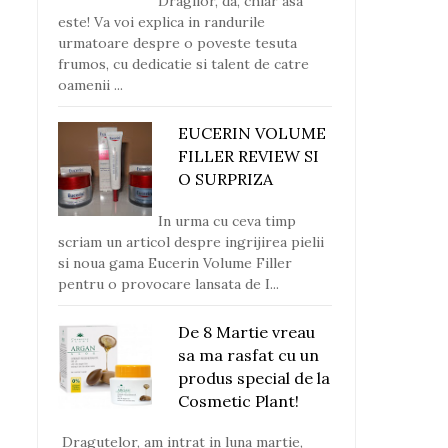
Dragilor, da, chiar asa
este! Va voi explica in randurile
urmatoare despre o poveste tesuta
frumos, cu dedicatie si talent de catre
oamenii ...
EUCERIN VOLUME
FILLER REVIEW SI
O SURPRIZA
In urma cu ceva timp
scriam un articol despre ingrijirea pielii
si noua gama Eucerin Volume Filler
pentru o provocare lansata de I...
De 8 Martie vreau
sa ma rasfat cu un
produs special de la
Cosmetic Plant!
Dragutelor, am intrat in luna martie,