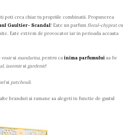
iti poti crea chiar tu propriile combinatii. Propunerea
aul Gaultier- Scandal
! Este un parfum
floral-chyprat
cu
imite. Este extrem de provocator iar in perioada aceasta
 rosie
si
mandarina
, pentru ca
inima parfumului
sa fie
al
,
iasomie
si
gardenie
!
mel
si
patchouli.
alte branduri si ramane sa alegeti in functie de gustul