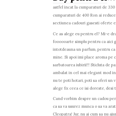
astfel incat la cumparaturi de 33
cumparaturi de 400 Ron ai reduce
sectiunea cadouri gasesti oferte e
Ce as alege eu pentru el? Mi-e drag
foooooarte simplu pentru ca aici 
intotdeauna un parfum, pentru ca i
mine. Si apoi imi place aroma pe c
sarbatoarea iubirii!!! Sticluta de p
ambalat in cel mai elegant mod in 
nu te poti hotari, poti sa oferi un 
alege fix ceea ce isi doreste, desi
Cand vorbim despre un cadou pentru 
ca sa va usurez munca o sa va arat
Cleopatra! Jur, nu ai cum sa nu aju