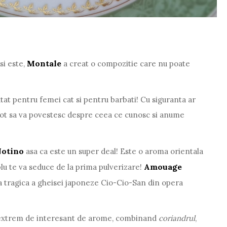
Montale
si este,
a creat o compozitie care nu poate
tat pentru femei cat si pentru barbati! Cu siguranta ar
pot sa va povestesc despre ceea ce cunosc si anume
otino
asa ca este un super deal! Este o aroma orientala
Amouage
plu te va seduce de la prima pulverizare!
a tragica a gheisei japoneze Cio-Cio-San din opera
extrem de interesant de arome, combinand
coriandrul
,