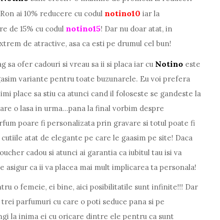
notino10
0 Ron ai 10% reducere cu codul
iar la
notino15
re de 15% cu codul
! Dar nu doar atat, in
xtrem de atractive, asa ca esti pe drumul cel bun!
Notino
 sa ofer cadouri si vreau sa ii si placa iar cu
este
gasim variante pentru toate buzunarele. Eu voi prefera
mi place sa stiu ca atunci cand il foloseste se gandeste la
are o lasa in urma...pana la final vorbim despre
arfum poare fi personalizata prin gravare si totul poate fi
cutiile atat de elegante pe care le gaasim pe site! Daca
voucher cadou si atunci ai garantia ca iubitul tau isi va
 te asigur ca ii va placea mai mult implicarea ta personala!
o femeie, ei bine, aici posibilitatile sunt infinite!!! Dar
 trei parfumuri cu care o poti seduce pana si pe
ngi la inima ei cu oricare dintre ele pentru ca sunt