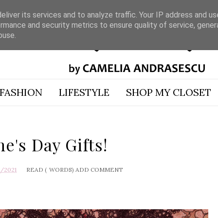
liver its services and to analyze traffic. Your IP address and u
rmance and security metrics to ensure quality of service, gene
buse.
FASHION
LIFESTYLE
SHOP MY CLOSET
ne's Day Gifts!
1/2021
READ (
WORDS)
ADD COMMENT