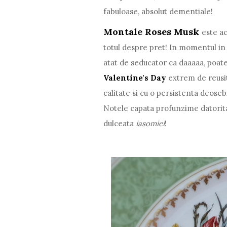
fabuloase, absolut dementiale!
Montale Roses Musk
este a
totul despre pret! In momentul in ca
atat de seducator ca daaaaa, poate
Valentine's Day
extrem de reusit
calitate si cu o persistenta deoseb
Notele capata profunzime datorit
dulceata
iasomiei
!