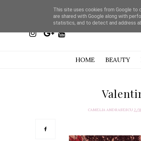
This site uses cookies from Google to de
are shared with Google along with perfo
statistics, and to detect and address a
HOME
BEAUTY
Valenti
CAMELIA ANDRASESCU
2/1