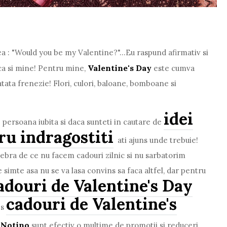
a : "Would you be my Valentine?"...Eu raspund afirmativ si
Valentine's Day
 ca si mine! Pentru mine,
este cumva
tata frenezie! Flori, culori, baloane, bomboane si
idei
persoana iubita si daca sunteti in cautare de
ru indragostiti
ati ajuns unde trebuie!
lebra de ce nu facem cadouri zilnic si nu sarbatorim
e simte asa nu se va lasa convins sa faca altfel, dar pentru
adouri de Valentine's Day
cadouri de Valentine's
es
Notino
e
sunt efectiv o multime de promotii si reduceri