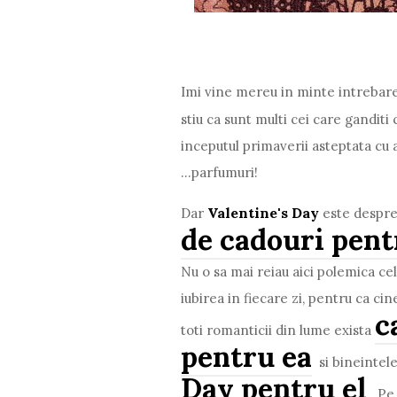
Imi vine mereu in minte intrebare
stiu ca sunt multi cei care ganditi
inceputul primaverii asteptata cu a
...parfumuri!
Valentine's Day
Dar
este despre 
de cadouri pent
Nu o sa mai reiau aici polemica ce
iubirea in fiecare zi, pentru ca cin
c
toti romanticii din lume exista
pentru ea
si bineintel
Day pentru el
. P