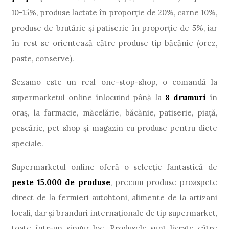
10-15%, produse lactate în proporție de 20%, carne 10%,
produse de brutărie și patiserie în proporție de 5%, iar
în rest se orientează către produse tip băcănie (orez,
paste, conserve).
Sezamo este un real one-stop-shop, o comandă la
supermarketul online înlocuind până la
8 drumuri
în
oraș, la farmacie, măcelărie, băcănie, patiserie, piață,
pescărie, pet shop și magazin cu produse pentru diete
speciale.
Supermarketul online oferă o selecție fantastică de
peste 15.000 de produse
, precum produse proaspete
direct de la fermieri autohtoni, alimente de la artizani
locali, dar și branduri internaționale de tip supermarket,
toate într-un singur loc. Produsele sunt livrate către