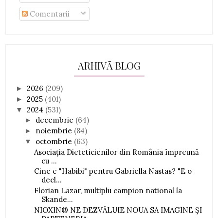
Comentarii
ARHIVĂ BLOG
2026
(209)
►
2025
(401)
►
2024
(531)
▼
decembrie
(64)
►
noiembrie
(84)
►
octombrie
(63)
▼
Asociația Dieteticienilor din România împreună
cu ...
Cine e "Habibi" pentru Gabriella Nastas? "E o
decl...
Florian Lazar, multiplu campion national la
Skande...
NIOXIN® NE DEZVĂLUIE NOUA SA IMAGINE ȘI