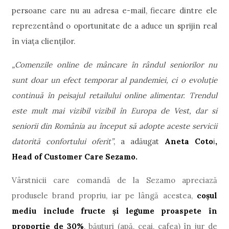
persoane care nu au adresa e-mail, fiecare dintre ele
reprezentând o oportunitate de a aduce un sprijin real
în viața clienților.
„Comenzile online de mâncare în rândul seniorilor nu
sunt doar un efect temporar al pandemiei, ci o evoluție
continuă în peisajul retailului online alimentar. Trendul
este mult mai vizibil vizibil în Europa de Vest, dar si
seniorii din România au început să adopte aceste servicii
datorită confortului oferit”
, a adăugat
Aneta Coto
i
,
Head of Customer Care Sezamo.
Vârstnicii care comandă de la Sezamo apreciază
produsele brand propriu, iar pe lângă acestea,
coșul
mediu include fructe și legume proaspete în
proporție de 30%
, băuturi (apă, ceai, cafea) în jur de