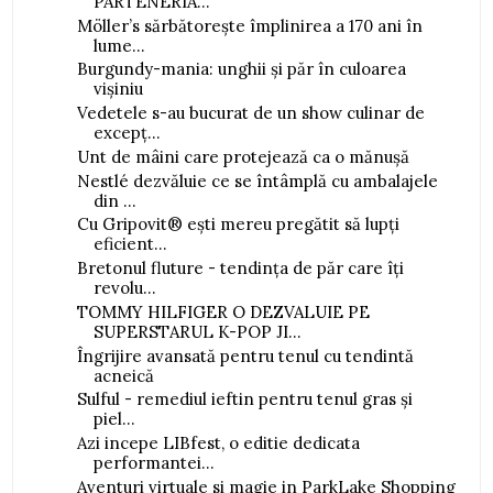
PARTENERIA...
Möller’s sărbătorește împlinirea a 170 ani în
lume...
Burgundy-mania: unghii și păr în culoarea
vișiniu
Vedetele s-au bucurat de un show culinar de
excepț...
Unt de mâini care protejează ca o mănușă
Nestlé dezvăluie ce se întâmplă cu ambalajele
din ...
Cu Gripovit® ești mereu pregătit să lupți
eficient...
Bretonul fluture - tendința de păr care îți
revolu...
TOMMY HILFIGER O DEZVALUIE PE
SUPERSTARUL K-POP JI...
Îngrijire avansată pentru tenul cu tendintă
acneică
Sulful - remediul ieftin pentru tenul gras și
piel...
Azi incepe LIBfest, o editie dedicata
performantei...
Aventuri virtuale si magie in ParkLake Shopping