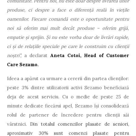
comunitate. Pentru noi, nu este doar despre livrarea unor
produse, ci despre a face o diferență reală în viețile
oamenilor. Fiecare comandă este o oportunitate pentru
noi să oferim mai mult decât produse – oferim grijă,
empatie și sprijin. Și nu este vorba doar de livrări rapide,
ci și de relațiile speciale pe care le construim cu clienții
noștri”,
a declarat
Aneta Cotoi, Head of Customer
Care Sezamo.
Ideea a apărut ca urmare a cererii din partea clienților:
peste 3% dintre utilizatorii activi Sezamo beneficiază
deja de acest serviciu. Cu o medie de peste 25 de
minute dedicate fiecărui apel, Sezamo își consolidează
rolul de partener de încredere pentru clienții săi
vârstnici.
Din totalul comenzilor plasate de seniori,
aproximativ 30% sunt comenzi plasate pentru