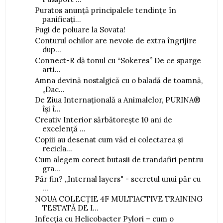
Puratos anunță principalele tendințe în
panificați...
Fugi de poluare la Sovata!
Conturul ochilor are nevoie de extra îngrijire
dup...
Connect-R dă tonul cu “Sokeres” De ce sparge
arti...
Amna devină nostalgică cu o baladă de toamnă,
„Dac...
De Ziua Internațională a Animalelor, PURINA®
își î...
Creativ Interior sărbătorește 10 ani de
excelență ...
Copiii au desenat cum văd ei colectarea și
recicla...
Cum alegem corect butasii de trandafiri pentru
gra...
Păr fin? „Internal layers" - secretul unui păr cu
...
NOUA COLECȚIE 4F MULTIACTIVE TRAINING
TESTATĂ DE I...
Infecția cu Helicobacter Pylori – cum o