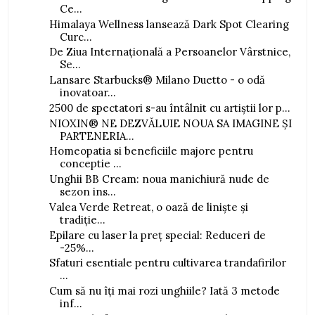
Ce...
Himalaya Wellness lansează Dark Spot Clearing
Curc...
De Ziua Internațională a Persoanelor Vârstnice,
Se...
Lansare Starbucks® Milano Duetto - o odă
inovatoar...
2500 de spectatori s-au întâlnit cu artiștii lor p...
NIOXIN® NE DEZVĂLUIE NOUA SA IMAGINE ȘI
PARTENERIA...
Homeopatia si beneficiile majore pentru
conceptie ...
Unghii BB Cream: noua manichiură nude de
sezon ins...
Valea Verde Retreat, o oază de liniște și
tradiție...
Epilare cu laser la preț special: Reduceri de
-25%...
Sfaturi esentiale pentru cultivarea trandafirilor
...
Cum să nu îți mai rozi unghiile? Iată 3 metode
inf...