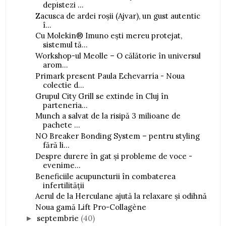
depistezi ...
Zacusca de ardei roșii (Ajvar), un gust autentic
î...
Cu Molekin® Imuno ești mereu protejat,
sistemul tă...
Workshop-ul Meolle – O călătorie în universul
arom...
Primark present Paula Echevarría - Noua
colectie d...
Grupul City Grill se extinde în Cluj în
parteneria...
Munch a salvat de la risipă 3 milioane de
pachete ...
NO Breaker Bonding System – pentru styling
fără li...
Despre durere în gat și probleme de voce -
evenime...
Beneficiile acupuncturii în combaterea
infertilității
Aerul de la Herculane ajută la relaxare și odihnă
Noua gamă Lift Pro-Collagène
septembrie
(40)
►