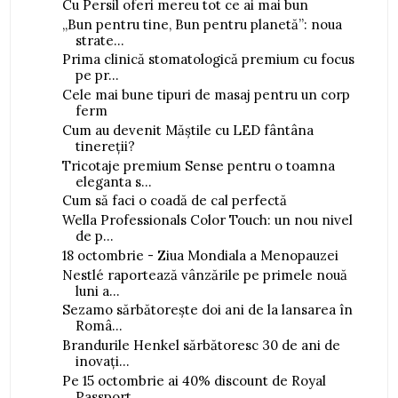
Cu Persil oferi mereu tot ce ai mai bun
„Bun pentru tine, Bun pentru planetă”: noua
strate...
Prima clinică stomatologică premium cu focus
pe pr...
Cele mai bune tipuri de masaj pentru un corp
ferm
Cum au devenit Măștile cu LED fântâna
tinereții?
Tricotaje premium Sense pentru o toamna
eleganta s...
Cum să faci o coadă de cal perfectă
Wella Professionals Color Touch: un nou nivel
de p...
18 octombrie - Ziua Mondiala a Menopauzei
Nestlé raportează vânzările pe primele nouă
luni a...
Sezamo sărbătorește doi ani de la lansarea în
Româ...
Brandurile Henkel sărbătoresc 30 de ani de
inovați...
Pe 15 octombrie ai 40% discount de Royal
Passport ...