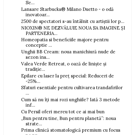
Se...
Lansare Starbucks® Milano Duetto - o odă
inovatoar...
2500 de spectatori s-au întâlnit cu artiștii lor p...
NIOXIN® NE DEZVĂLUIE NOUA SA IMAGINE ȘI
PARTENERIA...
Homeopatia si beneficiile majore pentru
conceptie ...
Unghii BB Cream: noua manichiură nude de
sezon ins...
Valea Verde Retreat, o oază de liniște și
tradiție...
Epilare cu laser la preț special: Reduceri de
-25%...
Sfaturi esentiale pentru cultivarea trandafirilor
...
Cum să nu îți mai rozi unghiile? Iată 3 metode
inf...
Cu Persil oferi mereu tot ce ai mai bun
„Bun pentru tine, Bun pentru planetă”: noua
strate...
Prima clinică stomatologică premium cu focus