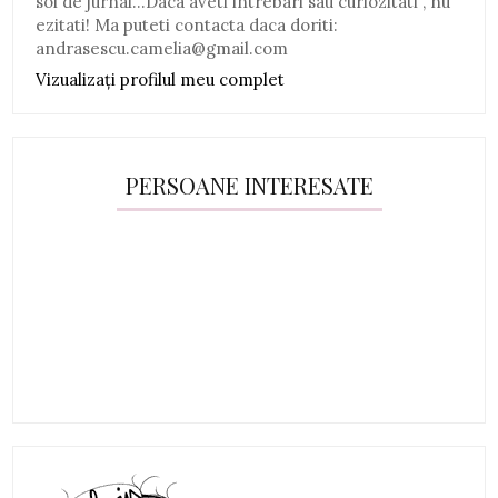
soi de jurnal...Daca aveti intrebari sau curiozitati , nu
ezitati! Ma puteti contacta daca doriti:
andrasescu.camelia@gmail.com
Vizualizați profilul meu complet
PERSOANE INTERESATE