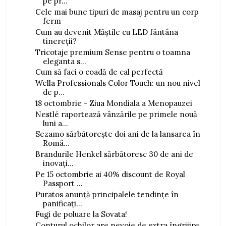
pe pr...
Cele mai bune tipuri de masaj pentru un corp
ferm
Cum au devenit Măștile cu LED fântâna
tinereții?
Tricotaje premium Sense pentru o toamna
eleganta s...
Cum să faci o coadă de cal perfectă
Wella Professionals Color Touch: un nou nivel
de p...
18 octombrie - Ziua Mondiala a Menopauzei
Nestlé raportează vânzările pe primele nouă
luni a...
Sezamo sărbătorește doi ani de la lansarea în
Româ...
Brandurile Henkel sărbătoresc 30 de ani de
inovați...
Pe 15 octombrie ai 40% discount de Royal
Passport ...
Puratos anunță principalele tendințe în
panificați...
Fugi de poluare la Sovata!
Conturul ochilor are nevoie de extra îngrijire