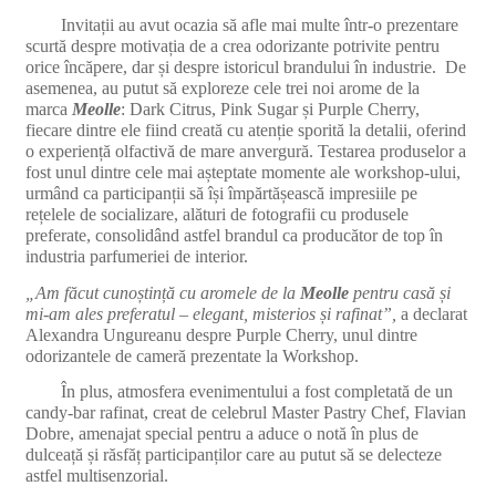
Invitații au avut ocazia să afle mai multe într-o prezentare
scurtă despre motivația de a crea odorizante potrivite pentru
orice încăpere, dar și despre istoricul brandului în industrie. De
asemenea, au putut să exploreze cele trei noi arome de la
marca
Meolle
: Dark Citrus, Pink Sugar și Purple Cherry,
fiecare dintre ele fiind creată cu atenție sporită la detalii, oferind
o experiență olfactivă de mare anvergură. Testarea produselor a
fost unul dintre cele mai așteptate momente ale workshop-ului,
urmând ca participanții să își împărtășească impresiile pe
rețelele de socializare, alături de fotografii cu produsele
preferate, consolidând astfel brandul ca producător de top în
industria parfumeriei de interior.
„Am făcut cunoștință cu aromele de la
Meolle
pentru casă și
mi-am ales preferatul – elegant, misterios și rafinat”,
a declarat
Alexandra Ungureanu despre Purple Cherry, unul dintre
odorizantele de cameră prezentate la Workshop.
În plus, atmosfera evenimentului a fost completată de un
candy-bar rafinat, creat de celebrul Master Pastry Chef, Flavian
Dobre, amenajat special pentru a aduce o notă în plus de
dulceață și răsfăț participanților care au putut să se delecteze
astfel multisenzorial.