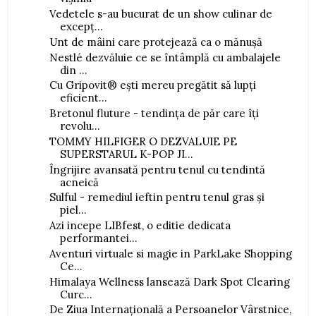
Vedetele s-au bucurat de un show culinar de
excepț...
Unt de mâini care protejează ca o mănușă
Nestlé dezvăluie ce se întâmplă cu ambalajele
din ...
Cu Gripovit® ești mereu pregătit să lupți
eficient...
Bretonul fluture - tendința de păr care îți
revolu...
TOMMY HILFIGER O DEZVALUIE PE
SUPERSTARUL K-POP JI...
Îngrijire avansată pentru tenul cu tendintă
acneică
Sulful - remediul ieftin pentru tenul gras și
piel...
Azi incepe LIBfest, o editie dedicata
performantei...
Aventuri virtuale si magie in ParkLake Shopping
Ce...
Himalaya Wellness lansează Dark Spot Clearing
Curc...
De Ziua Internațională a Persoanelor Vârstnice,