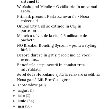
sistemul tă...
Workshop-ul Meolle – O călătorie în universul
arom...
Primark present Paula Echevarría - Noua
colectie d...
Grupul City Grill se extinde în Cluj în
parteneria...
Munch a salvat de la risipă 3 milioane de
pachete ...
NO Breaker Bonding System – pentru styling
fără li...
Despre durere în gat și probleme de voce -
evenime...
Beneficiile acupuncturii în combaterea
infertilității
Aerul de la Herculane ajută la relaxare și odihnă
Noua gamă Lift Pro-Collagène
septembrie
(40)
►
august
(1)
►
iulie
(2)
►
iunie
(34)
►
mai
(56)
►