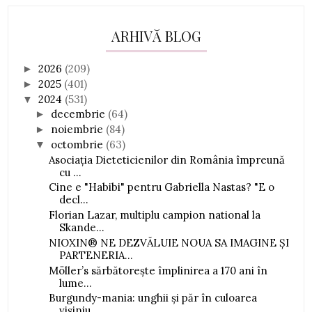
ARHIVĂ BLOG
2026
(209)
►
2025
(401)
►
2024
(531)
▼
decembrie
(64)
►
noiembrie
(84)
►
octombrie
(63)
▼
Asociația Dieteticienilor din România împreună
cu ...
Cine e "Habibi" pentru Gabriella Nastas? "E o
decl...
Florian Lazar, multiplu campion national la
Skande...
NIOXIN® NE DEZVĂLUIE NOUA SA IMAGINE ȘI
PARTENERIA...
Möller’s sărbătorește împlinirea a 170 ani în
lume...
Burgundy-mania: unghii și păr în culoarea
vișiniu