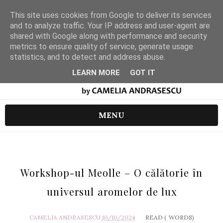
This site uses cookies from Google to deliver its services
and to analyze traffic. Your IP address and user-agent are
shared with Google along with performance and security
metrics to ensure quality of service, generate usage
statistics, and to detect and address abuse.
LEARN MORE
GOT IT
MENU
Workshop-ul Meolle – O călătorie în
universul aromelor de lux
CAMELIA ANDRASESCU
10/10/2024
READ (
WORDS)