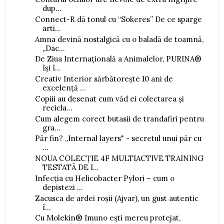
dup...
Connect-R dă tonul cu “Sokeres” De ce sparge
arti...
Amna devină nostalgică cu o baladă de toamnă,
„Dac...
De Ziua Internațională a Animalelor, PURINA®
își î...
Creativ Interior sărbătorește 10 ani de
excelență ...
Copiii au desenat cum văd ei colectarea și
recicla...
Cum alegem corect butasii de trandafiri pentru
gra...
Păr fin? „Internal layers" - secretul unui păr cu
...
NOUA COLECȚIE 4F MULTIACTIVE TRAINING
TESTATĂ DE I...
Infecția cu Helicobacter Pylori – cum o
depistezi ...
Zacusca de ardei roșii (Ajvar), un gust autentic
î...
Cu Molekin® Imuno ești mereu protejat,