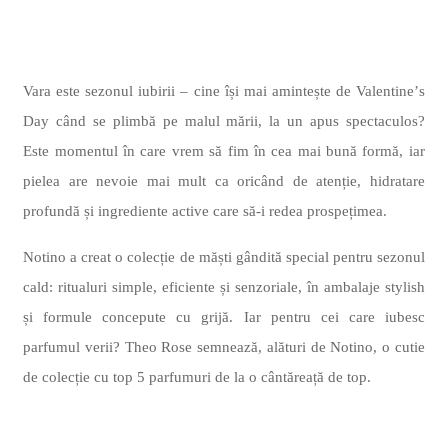
Vara este sezonul iubirii –
cine
își mai aminteș
te de Valentine
’
s
Day când se plimbă pe malul mării, la un apus spectaculos?
Este momentul în care vrem să
fim
în cea mai bună formă, iar
pielea are nevoie mai mult ca oricând de atenție, hidratare
profundă ș
i ingrediente active care s
ă-i redea prospețimea.
Notino a creat o colec
ție de măș
ti g
â
ndit
ă special pentru sezonul
cald: ritualuri simple, eficiente ș
i senzoriale,
în ambalaje stylish
și formule concepute cu grijă. Iar pentru cei care iubesc
parfumul verii? Theo Rose semnează, alături de Notino, o cutie
de colecție cu top 5 parfumuri de la o cântă
rea
ță de top.