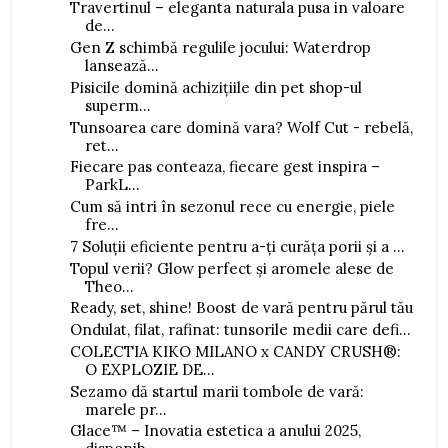
Travertinul – eleganta naturala pusa in valoare
de...
Gen Z schimbă regulile jocului: Waterdrop
lansează...
Pisicile domină achizițiile din pet shop-ul
superm...
Tunsoarea care domină vara? Wolf Cut - rebelă,
ret...
Fiecare pas conteaza, fiecare gest inspira –
ParkL...
Cum să intri în sezonul rece cu energie, piele
fre...
7 Soluții eficiente pentru a-ți curăța porii și a ...
Topul verii? Glow perfect și aromele alese de
Theo...
Ready, set, shine! Boost de vară pentru părul tău
Ondulat, filat, rafinat: tunsorile medii care defi...
COLECTIA KIKO MILANO x CANDY CRUSH®:
O EXPLOZIE DE...
Sezamo dă startul marii tombole de vară:
marele pr...
Glace™ – Inovatia estetica a anului 2025,