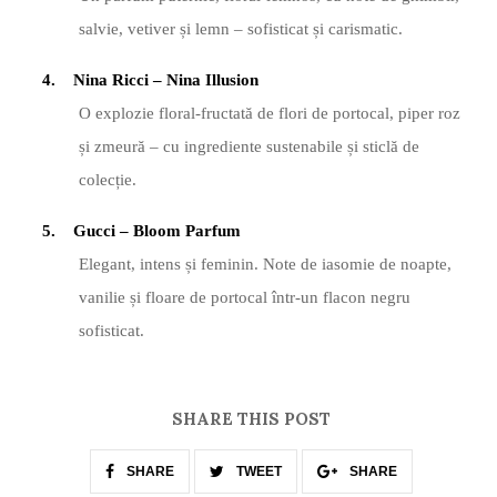
salvie, vetiver și lemn – sofisticat și carismatic.
4.
Nina Ricci
–
Nina Illusion
O explozie floral-fructată
de flori de portocal, piper roz
și zmeură – cu ingrediente sustenabile și sticlă
de
colec
ție.
5.
Gucci
–
Bloom Parfum
Elegant, intens și feminin.
Note de iasomie de noapte,
vanilie și floare de portocal într-un flacon negru
sofisticat.
SHARE THIS POST
SHARE
TWEET
SHARE