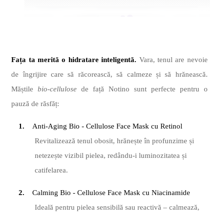
Fața ta merită o hidratare inteligentă.
Vara, tenul are nevoie
de îngrijire care să răcorească, să calmeze și să
hr
ănească.
Măș
tile
bio-cellulose
de fa
ță Notino sunt perfecte pentru o
pauză
de r
ăsfăț:
1.
Anti-Aging
Bio - Cellulose Face Mask cu Retinol
Revitalizează tenul obosit, hrănește î
n profunzime
și
netezește vizibil pielea, redându-i luminozitatea și
catifelarea.
2.
Calming
Bio - Cellulose Face Mask cu Niacinamide
Ideală pentru pielea sensibilă sau reactivă – calmează,