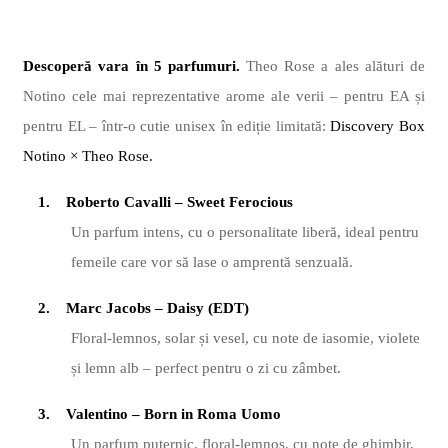
Descoperă
vara
în 5 parfumuri.
Theo Rose a ales al
ături de
Notino cele mai reprezentative arome ale verii – pentru EA și
pentru EL – într-o cutie unisex în ediție limitată:
Discovery Box
Notino
× Theo Rose.
1.
Roberto Cavalli
–
Sweet Ferocious
Un parfum intens, cu o personalitate liberă, ideal pentru
femeile care vor să
lase o amprent
ă
senzual
ă.
2.
Marc Jacobs – Daisy (EDT)
Floral-lemnos, solar
și vesel, cu note de iasomie, violete
și lemn alb – perfect pentru o zi cu zâmbet.
3.
Valentino – Born in Roma Uomo
Un parfum puternic, floral-lemnos, cu note de ghimbir,