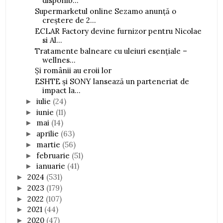
disponib...
Supermarketul online Sezamo anunță o
creștere de 2...
ECLAR Factory devine furnizor pentru Nicolae
si Al...
Tratamente balneare cu uleiuri esențiale –
wellnes...
Și românii au eroii lor
ESHTE și SONY lansează un parteneriat de
impact la...
iulie
(24)
►
iunie
(11)
►
mai
(14)
►
aprilie
(63)
►
martie
(56)
►
februarie
(51)
►
ianuarie
(41)
►
2024
(531)
►
2023
(179)
►
2022
(107)
►
2021
(44)
►
2020
(47)
►