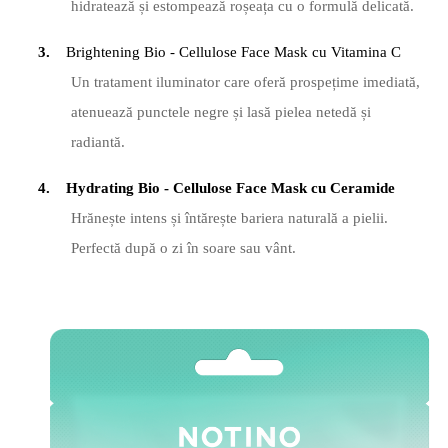
hidratează și estompează roșeața cu o formulă
delicat
ă.
3.
Brightening
Bio - Cellulose Face Mask cu Vitamina C
Un tratament iluminator care oferă
prospe
ț
ime imediat
ă
,
atenueaz
ă punctele negre ș
i las
ă pielea netedă ș
i
radiant
ă.
4.
Hydrating Bio - Cellulose Face Mask cu Ceramide
Hrăneș
te intens
și întăreș
te bariera natural
ă a pielii.
Perfectă după o zi în soare sau vânt.