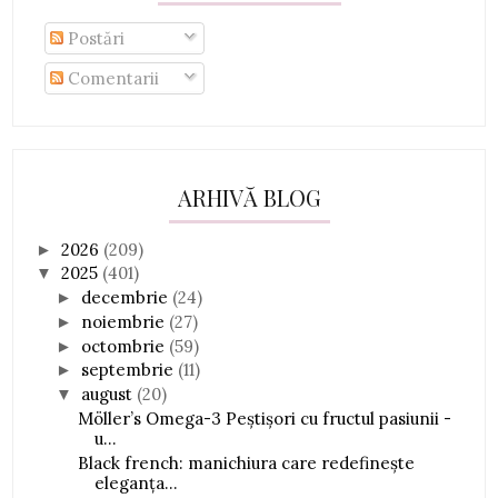
Postări
Comentarii
ARHIVĂ BLOG
2026
(209)
►
2025
(401)
▼
decembrie
(24)
►
noiembrie
(27)
►
octombrie
(59)
►
septembrie
(11)
►
august
(20)
▼
Möller’s Omega-3 Peștișori cu fructul pasiunii -
u...
Black french: manichiura care redefinește
eleganța...