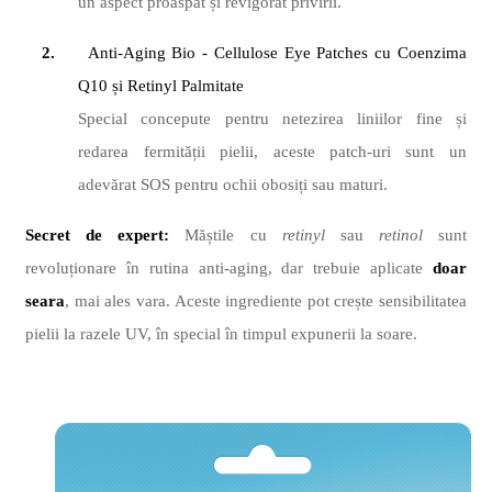
un aspect proaspăt și revigorat privirii.
2.
Anti-Aging
Bio - Cellulose Eye Patches cu Coenzima
Q10 ș
i Retinyl Palmitate
Special concepute pentru netezirea liniilor fine și
redarea fermității pielii, aceste patch-uri sunt un
adevărat SOS pentru ochii obosiți sau maturi.
Secret de expert:
Măștile cu
retinyl
sau
retinol
sunt
revoluț
ionare
în rutina anti-aging, dar trebuie aplicate
doar
seara
, mai ales vara.
Aceste ingrediente pot crește sensibilitatea
pielii la razele UV, în special în timpul expunerii la soare.