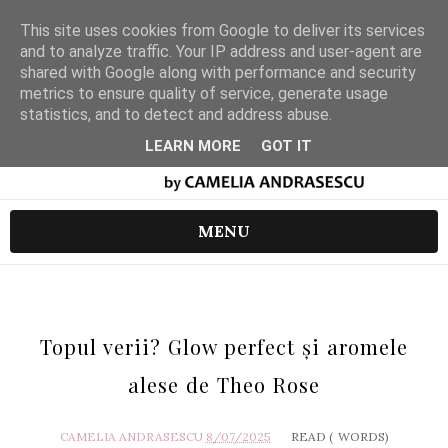
This site uses cookies from Google to deliver its services
and to analyze traffic. Your IP address and user-agent are
shared with Google along with performance and security
metrics to ensure quality of service, generate usage
statistics, and to detect and address abuse.
LEARN MORE
GOT IT
MENU
Topul verii? Glow perfect și aromele
alese de Theo Rose
CAMELIA ANDRASESCU
8/07/2025
READ (
WORDS)