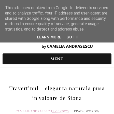
This site uses cookies from Google to deliver its services
and to analyze traffic. Your IP address and user-agent are
shared with Google along with performance and security
metrics to ensure quality of service, generate usage
statistics, and to detect and address abuse.
LEARN MORE
GOT IT
MENU
Travertinul – eleganta naturala pusa
in valoare de Stona
CAMELIA ANDRASESCU
8/10/2025
READ (
WORDS)