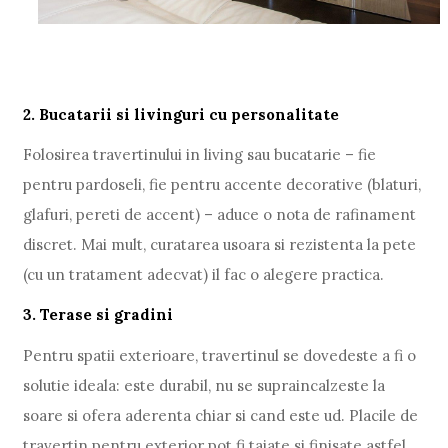
2. Bucatarii si livinguri cu personalitate
Folosirea travertinului in living sau bucatarie – fie
pentru pardoseli, fie pentru accente decorative (blaturi,
glafuri, pereti de accent) – aduce o nota de rafinament
discret. Mai mult, curatarea usoara si rezistenta la pete
(cu un tratament adecvat) il fac o alegere practica.
3. Terase si gradini
Pentru spatii exterioare, travertinul se dovedeste a fi o
solutie ideala: este durabil, nu se supraincalzeste la
soare si ofera aderenta chiar si cand este ud. Placile de
travertin pentru exterior pot fi taiate si finisate astfel