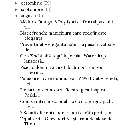
octombrie
(59)
►
septembrie
(11)
►
august
(20)
▼
Möller’s Omega-3 Peștișori cu fructul pasiunii -
u...
Black french: manichiura care redefinește
eleganța...
Travertinul – eleganta naturala pusa in valoare
de...
Gen Z schimbă regulile jocului: Waterdrop
lansează...
Pisicile domină achizițiile din pet shop-ul
superm...
Tunsoarea care domină vara? Wolf Cut - rebelă,
ret...
Fiecare pas conteaza, fiecare gest inspira –
ParkL...
Cum să intri în sezonul rece cu energie, piele
fre...
7 Soluții eficiente pentru a-ți curăța porii și a ...
Topul verii? Glow perfect și aromele alese de
Theo...