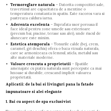
Termoreglare naturala
– Datorita compozitiei sale,
travertinul are capacitatea de a mentine o
temperatura constanta in spatiu. Este racoros vara si
pastreaza caldura iarna.
Aderenta excelenta
– Suprafata usor poroasa il
face ideal pentru zone umede sau exterioare
(precum bai, piscine, terase sau alei), unde riscul de
alunecare este minim.
Estetica atemporala
– Tonurile calde (bej, crem,
caramel, gri deschis) ofera o baza vizuala naturala,
care se armonizeaza cu lemnul, sticla, metalul sau
alte materiale moderne.
Valoare crescuta a proprietatii
– Spatiile
amenajate cu piatra naturala sunt percepute ca mai
luxoase si durabile, crescand implicit valoarea
proprietatii.
Aplicatii: de la bai si livinguri pana la fatade
impunatoare si alei elegante
1. Bai cu aspect de spa exclusivist