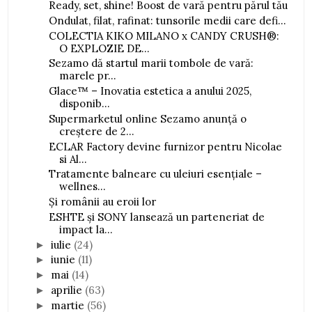
Ready, set, shine! Boost de vară pentru părul tău
Ondulat, filat, rafinat: tunsorile medii care defi...
COLECTIA KIKO MILANO x CANDY CRUSH®:
O EXPLOZIE DE...
Sezamo dă startul marii tombole de vară:
marele pr...
Glace™ – Inovatia estetica a anului 2025,
disponib...
Supermarketul online Sezamo anunță o
creștere de 2...
ECLAR Factory devine furnizor pentru Nicolae
si Al...
Tratamente balneare cu uleiuri esențiale –
wellnes...
Și românii au eroii lor
ESHTE și SONY lansează un parteneriat de
impact la...
iulie
(24)
►
iunie
(11)
►
mai
(14)
►
aprilie
(63)
►
martie
(56)
►