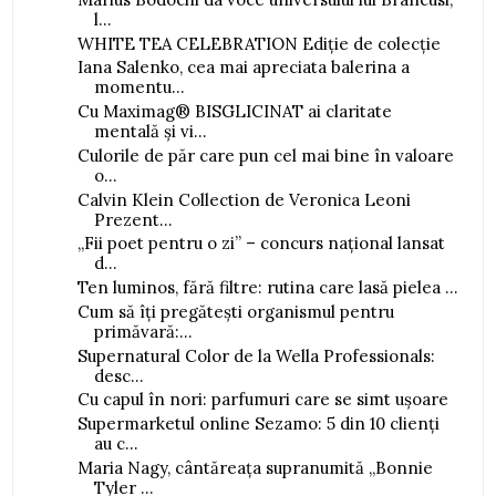
l...
WHITE TEA CELEBRATION Ediție de colecție
Iana Salenko, cea mai apreciata balerina a
momentu...
Cu Maximag® BISGLICINAT ai claritate
mentală și vi...
Culorile de păr care pun cel mai bine în valoare
o...
Calvin Klein Collection de Veronica Leoni
Prezent...
„Fii poet pentru o zi” – concurs național lansat
d...
Ten luminos, fără filtre: rutina care lasă pielea ...
Cum să îți pregătești organismul pentru
primăvară:...
Supernatural Color de la Wella Professionals:
desc...
Cu capul în nori: parfumuri care se simt ușoare
Supermarketul online Sezamo: 5 din 10 clienți
au c...
Maria Nagy, cântăreața supranumită „Bonnie
Tyler ...