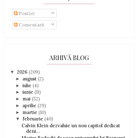
Postări
Comentarii
ARHIVĂ BLOG
2026
(209)
▼
august
(2)
►
iulie
(4)
►
iunie
(11)
►
mai
(52)
►
aprilie
(29)
►
martie
(10)
►
februarie
(40)
▼
Calvin Klein dezvaluie un nou capitol dedicat
deni...
Marius Bodochi da voce universului lui Brancusi,