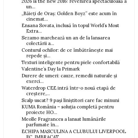
2026 is the new 2016: revenirea spectaculoasă a
un...
„Băieți de Oraș: Golden Boyz” este acum în
cinemat...
Ensana Sovata, inclusă în topul World’s Most
Extra...
Sezamo marchează un an de la lansarea
colectării a...
Conturul ochilor: de ce îmbătrânește mai
repede și...
Texturi inteligente pentru piele confortabilă
Valentine’s Day la Primark
Durere de umeri: cauze, remedii naturale și
exerci...
Waterdrop CEE intră într-o nouă etapă de
creștere,...
Scalp uscat? 9 pași liniștitori care fac minuni
KUMA România – soluția completă pentru
proiecte HO...
Meolle Fragrances a lansat lumânările
parfumate în...
ECHIPA MASCULINA A CLUBULUI LIVERPOOL
FC, IMBRACAT...