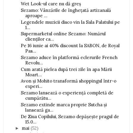
Wet Look-ul care nu dă greș
Sezamo: Vânzările de înghețată artizanală
aproape ...
Legendele muzicii disco vin la Sala Palatului pe
1...
Supermarketul online Sezamo: Numărul
clienților ca...
Pe 16 iunie ai 40% discount la SABON, de Royal
Pas...
Sezamo aduce în platformă eclerurile French
Revolu...
Cum arată pielea după trei zile în apa Mării
Moart...
Avon și Mohito transformă shoppingul într-o
experi...
Sezamo lansează o experiență completă de
cumpărătu...
Sezamo extinde marca proprie Sutcha și
lansează ga...
De Ziua Copilului, Sezamo depășește pragul de
15.0...
mai
(52)
►