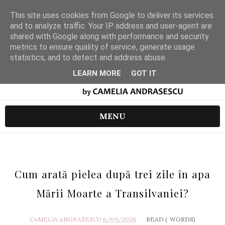
This site uses cookies from Google to deliver its services
and to analyze traffic. Your IP address and user-agent are
shared with Google along with performance and security
metrics to ensure quality of service, generate usage
statistics, and to detect and address abuse.
LEARN MORE
GOT IT
MENU
Cum arată pielea după trei zile în apa
Mării Moarte a Transilvaniei?
CAMELIA ANDRASESCU
6/09/2026
READ (
WORDS)