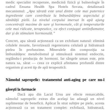
medic specialist recuperare, medicină fizică şi balneologie în
cadrul Ensana Health Spa Hotels Sovata, detalizează
mecanismul:
„Apa sărată este unul dintre cele mai puternice
ingrediente care contribuie la îmbunătățirea aspectului şi
sănătății pielii. La nivelul corpului imersat în apă ajung
concentrații maxime de sare şi hormonale, cât şi temperaturile
cele mai ridicate, terapeutice, cu efect conjugat antiinflamator,
dar şi de stimulare hormonală.”
Concret, apa sărată acționează ca un exfoliant natural: elimină
celulele moarte, favorizează regenerarea celulară şi hidratează
pielea în profunzime. Mineralele din compoziția sa
îmbunătățesc metabolismul şi stimulează sistemul endocrin,
reglându-i producția de hormoni. Iar sângele uman este, prin
natura sa, sărat — ceea ce explică afinitatea profundă dintre
organism şi acest tip de apă terapeutică.
Nămolul sapropelic: tratamentul anti-aging pe care nu-l
găseşti la farmacie
Dacă apa din Lacul Ursu are efecte remarcabile,
nămolul sapropelic extras din acelaşi lac adaugă un nivel
suplimentar de beneficii. Aplicat în strat subțire pe piele, acesta
acționează ca un tratament complet: exfoliază, hidratează,