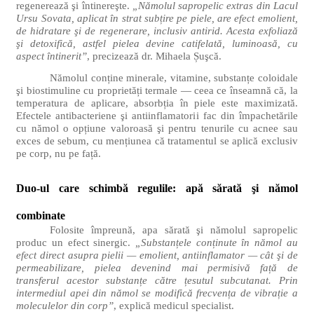
regenerează şi întinereşte.
„Nămolul sapropelic extras din Lacul
Ursu Sovata, aplicat în strat subțire pe piele, are efect emolient,
de hidratare şi de regenerare, inclusiv antirid. Acesta exfoliază
şi detoxifică, astfel pielea devine catifelată, luminoasă, cu
aspect întinerit”
, precizează dr. Mihaela Șuşcă.
Nămolul conține minerale, vitamine, substanțe coloidale
şi biostimuline cu proprietăți termale — ceea ce înseamnă că, la
temperatura de aplicare, absorbția în piele este maximizată.
Efectele antibacteriene şi antiinflamatorii fac din împachetările
cu nămol o opțiune valoroasă şi pentru tenurile cu acnee sau
exces de sebum, cu mențiunea că tratamentul se aplică exclusiv
pe corp, nu pe față.
Duo-ul care schimbă regulile: apă sărată şi nămol
combinate
Folosite împreună, apa sărată şi nămolul sapropelic
produc un efect sinergic.
„Substanțele conținute în nămol au
efect direct asupra pielii — emolient, antiinflamator — cât şi de
permeabilizare, pielea devenind mai permisivă față de
transferul acestor substanțe către țesutul subcutanat. Prin
intermediul apei din nămol se modifică frecvența de vibrație a
moleculelor din corp”
, explică medicul specialist.