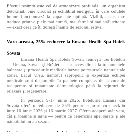
Efectul resimțit este cel de armonizare profundă: un organism
detoxifiat, bine circulat şi echilibrat energetic în care celulele
imune funcționează la capacitate optimă. Vizibil, aceasta se
traduce printr-o piele mai curată, mai fermă şi mai strălucitoare
— exact ceea ce îți doreşti înainte de sezonul estival.
Vara aceasta, 25% reducere la Ensana Health Spa Hotels
Sovata
Ensana Health Spa Hotels Sovata reuneşte trei hoteluri
— Ursina, Sovata şi Brădet — cu acces direct la tratamentele
balneare şi procedurile medicale bazate pe resursele naturale ale
zonei.
Lacul Ursu, nămolul sapropelic şi expertiza echipei
medicale sunt disponibile în pachete complete, de la cure de
recuperare şi tratamente dermatologice până la sejururi de
relaxare şi regenerare.
În perioada 9-17 iunie 2026, hotelurile Ensana din
Sovata oferă o reducere de 25% pentru sejururi cu check-in
între 10 iunie 2026 şi 16 martie 2027. Oferta acoperă atât vara,
cât şi toamna şi iarna — pentru că beneficiile apei sărate şi ale
nămolului nu au sezon.