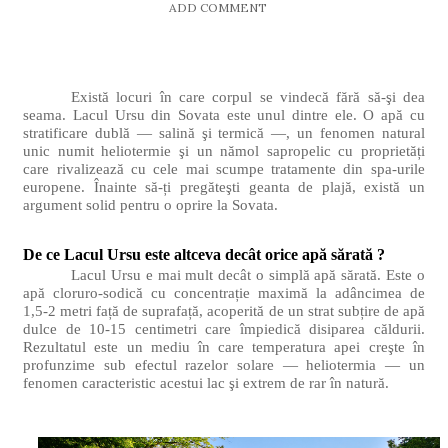
ADD COMMENT
Există locuri în care corpul se vindecă fără să-şi dea
seama. Lacul Ursu din Sovata este unul dintre ele. O apă cu
stratificare dublă — salină şi termică —, un fenomen natural
unic numit heliotermie şi un nămol sapropelic cu proprietăți
care rivalizează cu cele mai scumpe tratamente din spa-urile
europene. Înainte să-ți pregăteşti geanta de plajă, există un
argument solid pentru o oprire la Sovata.
De ce Lacul Ursu este altceva decât orice apă sărată ?
Lacul Ursu e mai mult decât o simplă apă sărată. Este o
apă cloruro-sodică cu concentrație maximă la adâncimea de
1,5-2 metri față de suprafață, acoperită de un strat subțire de apă
dulce de 10-15 centimetri care împiedică disiparea căldurii.
Rezultatul este un mediu în care temperatura apei creşte în
profunzime sub efectul razelor solare — heliotermia — un
fenomen caracteristic acestui lac şi extrem de rar în natură.