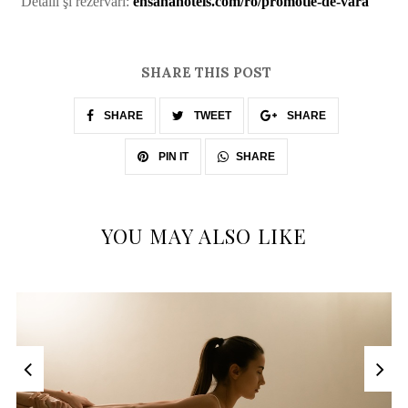
Detalii şi rezervări:
ensanahotels.com/ro/promotie-de-vara
SHARE THIS POST
SHARE
TWEET
SHARE
SHARE
PIN IT
YOU MAY ALSO LIKE