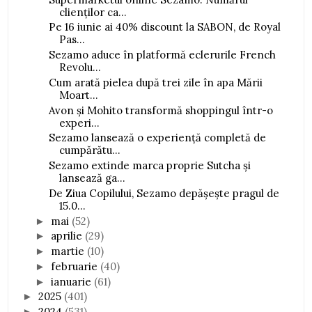
clienților ca...
Pe 16 iunie ai 40% discount la SABON, de Royal
Pas...
Sezamo aduce în platformă eclerurile French
Revolu...
Cum arată pielea după trei zile în apa Mării
Moart...
Avon și Mohito transformă shoppingul într-o
experi...
Sezamo lansează o experiență completă de
cumpărătu...
Sezamo extinde marca proprie Sutcha și
lansează ga...
De Ziua Copilului, Sezamo depășește pragul de
15.0...
mai
(52)
►
aprilie
(29)
►
martie
(10)
►
februarie
(40)
►
ianuarie
(61)
►
2025
(401)
►
2024
(531)
►