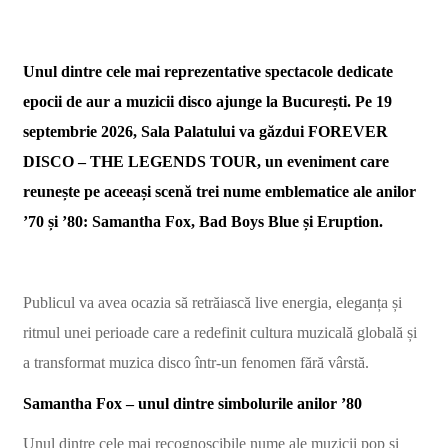
Unul dintre cele mai reprezentative spectacole dedicate
epocii de aur a muzicii disco ajunge la București. Pe 19
septembrie 2026, Sala Palatului va găzdui FOREVER
DISCO – THE LEGENDS TOUR, un eveniment care
reunește pe aceeași scenă trei nume emblematice ale anilor
’70 și ’80: Samantha Fox, Bad Boys Blue și Eruption.
Publicul va avea ocazia să retrăiască live energia, eleganța și
ritmul unei perioade care a redefinit cultura muzicală globală și
a transformat muzica disco într-un fenomen fără vârstă.
Samantha Fox – unul dintre simbolurile anilor ’80
Unul dintre cele mai recognoscibile nume ale muzicii pop și