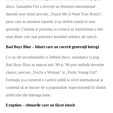
disco, Samantha Fox a devenit un fenomen internațional
datorită unor hituri precum „Touch Me (I Want Your Body)”,
piese care au dominat topurile și au definit sound-ul unei
generații. Carisma și prezența sa scenică au transformat-o într-
unul dintre cele mai puternice branduri artistice ale epocii.
Bad Boys Blue – hituri care au cucerit generații întregi
Cu un stil inconfundabil ce îmbină disco, eurodance și pop,
Bad Boys Blue au marcat anii ’80 și ’90 prin melodii devenite
clasice, precum „You're a Woman” și „Pretty Young Girl”.
Formația și-a construit o carieră solidă la nivel internațional și
continuă să se bucure de o popularitate impresionantă în rândul
publicului din întreaga lume.
Eruption – ritmurile care au făcut istorie