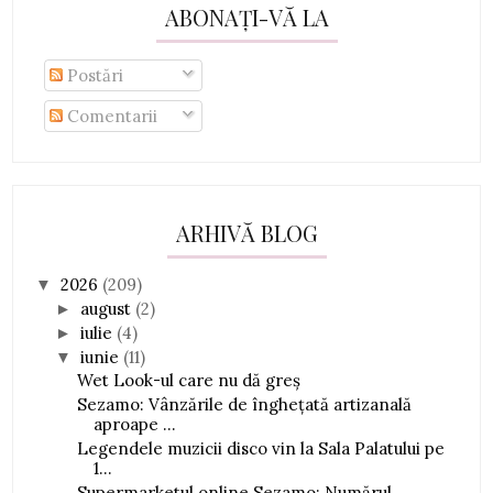
ABONAȚI-VĂ LA
Postări
Comentarii
ARHIVĂ BLOG
2026
(209)
▼
august
(2)
►
iulie
(4)
►
iunie
(11)
▼
Wet Look-ul care nu dă greș
Sezamo: Vânzările de înghețată artizanală
aproape ...
Legendele muzicii disco vin la Sala Palatului pe
1...
Supermarketul online Sezamo: Numărul