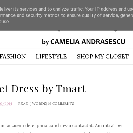
liver its services and to analyze traffic. Your IP address and u
rmance and security metrics to ensure quality of service, gene
buse.
FASHION
LIFESTYLE
SHOP MY CLOSET
et Dress by Tmart
10/2014
READ (
WORDS)
16 COMMENTS
u nu auzisem de ei pana cand m-au contactat. Am intrat pe