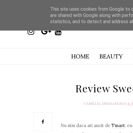
This site uses cookies from Google to de
are shared with Google along with perfo
statistics, and to detect and address a
HOME
BEAUTY
Review Swe
CAMELIA ANDRASESCU
4/
Nu stiu daca ati auzit de
Tmart
, e