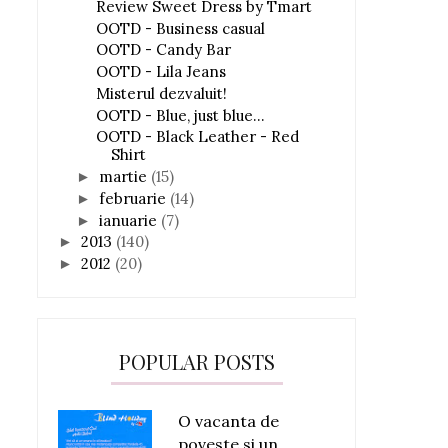
Review Sweet Dress by Tmart
OOTD - Business casual
OOTD - Candy Bar
OOTD - Lila Jeans
Misterul dezvaluit!
OOTD - Blue, just blue...
OOTD - Black Leather - Red
Shirt
martie
(15)
►
februarie
(14)
►
ianuarie
(7)
►
2013
(140)
►
2012
(20)
►
POPULAR POSTS
O vacanta de
poveste si un