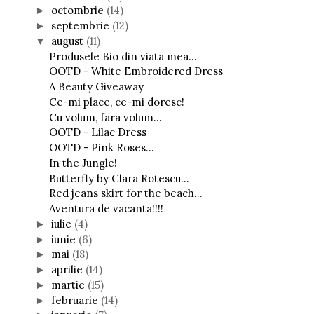
octombrie
(14)
►
septembrie
(12)
►
august
(11)
▼
Produsele Bio din viata mea...
OOTD - White Embroidered Dress
A Beauty Giveaway
Ce-mi place, ce-mi doresc!
Cu volum, fara volum...
OOTD - Lilac Dress
OOTD - Pink Roses...
In the Jungle!
Butterfly by Clara Rotescu...
Red jeans skirt for the beach...
Aventura de vacanta!!!!
iulie
(4)
►
iunie
(6)
►
mai
(18)
►
aprilie
(14)
►
martie
(15)
►
februarie
(14)
►