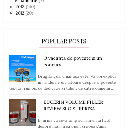
ianuarie
(7)
►
2013
(140)
►
2012
(20)
►
POPULAR POSTS
O vacanta de poveste si un
concurs!
Dragilor, da, chiar asa este! Va voi explica
in randurile urmatoare despre o poveste
tesuta frumos, cu dedicatie si talent de catre oamenii ...
EUCERIN VOLUME FILLER
REVIEW SI O SURPRIZA
In urma cu ceva timp scriam un articol
despre ingrijirea pielii si noua gama