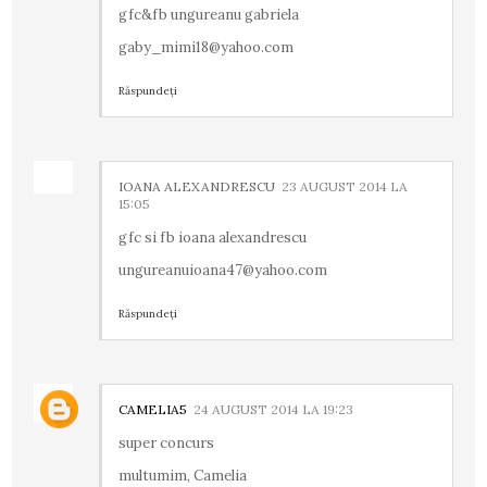
gfc&fb ungureanu gabriela
gaby_mimi18@yahoo.com
Răspundeți
IOANA ALEXANDRESCU
23 AUGUST 2014 LA
15:05
gfc si fb ioana alexandrescu
ungureanuioana47@yahoo.com
Răspundeți
CAMELIA5
24 AUGUST 2014 LA 19:23
super concurs
multumim, Camelia