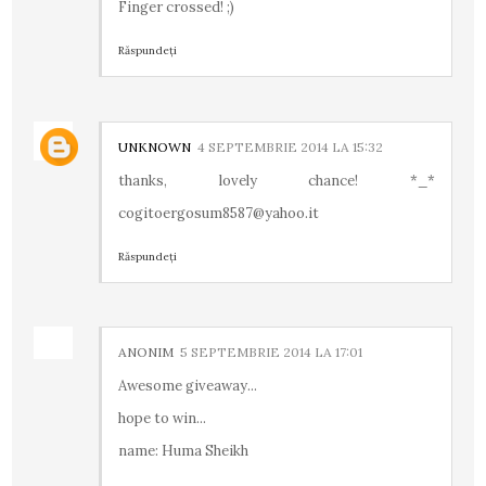
Finger crossed! ;)
Răspundeți
UNKNOWN
4 SEPTEMBRIE 2014 LA 15:32
thanks, lovely chance! *_*
cogitoergosum8587@yahoo.it
Răspundeți
ANONIM
5 SEPTEMBRIE 2014 LA 17:01
Awesome giveaway...
hope to win...
name: Huma Sheikh