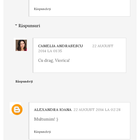
Răspundeți
Răspunsuri
CAMELIA ANDRASESCU
22 AUGUST
2014 LA 01:35
Cu drag, Viorica!
Răspundeți
ALEXANDRA IOANA
22 AUGUST 2014 LA 02:28
Multumim! :)
Răspundeți