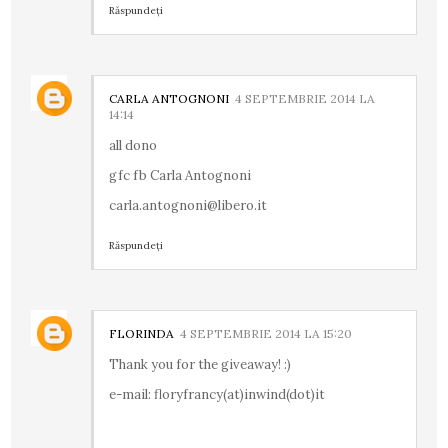
Răspundeți
CARLA ANTOGNONI
4 SEPTEMBRIE 2014 LA
14:14
all dono
gfc fb Carla Antognoni
carla.antognoni@libero.it
Răspundeți
FLORINDA
4 SEPTEMBRIE 2014 LA 15:20
Thank you for the giveaway! :)
e-mail: floryfrancy(at)inwind(dot)it