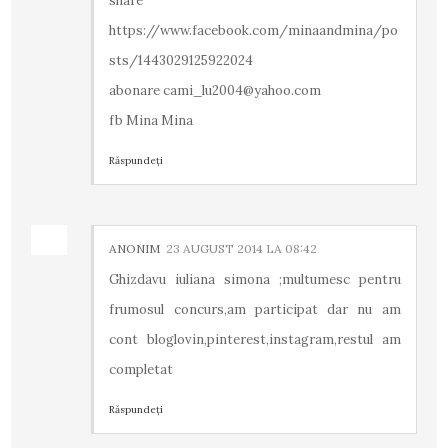
share
https://www.facebook.com/minaandmina/po
sts/1443029125922024
abonare cami_lu2004@yahoo.com
fb Mina Mina
Răspundeți
ANONIM
23 AUGUST 2014 LA 08:42
Ghizdavu iuliana simona ;multumesc pentru
frumosul concurs,am participat dar nu am
cont bloglovin,pinterest,instagram,restul am
completat
Răspundeți