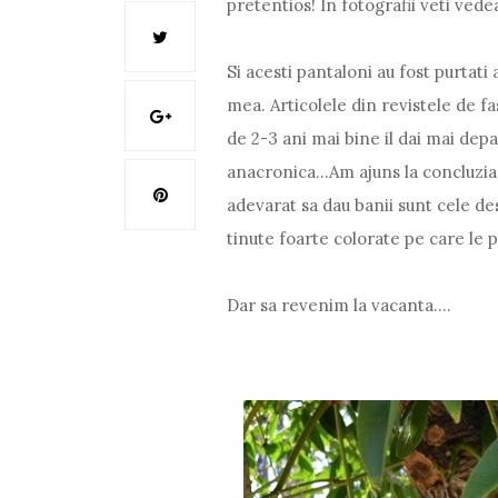
pretentios! In fotografii veti ved
Si acesti pantaloni au fost purtat
mea. Articolele din revistele de f
de 2-3 ani mai bine il dai mai dep
anacronica...Am ajuns la concluzia
adevarat sa dau banii sunt cele des
tinute foarte colorate pe care le po
Dar sa revenim la vacanta....