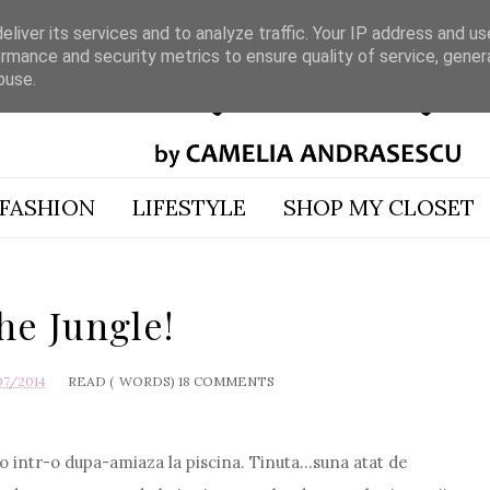
liver its services and to analyze traffic. Your IP address and u
rmance and security metrics to ensure quality of service, gene
buse.
FASHION
LIFESTYLE
SHOP MY CLOSET
the Jungle!
07/2014
READ (
WORDS)
18 COMMENTS
o intr-o dupa-amiaza la piscina. Tinuta...suna atat de