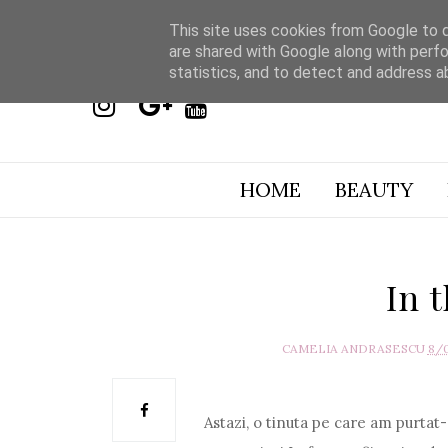
This site uses cookies from Google to de
are shared with Google along with perfo
statistics, and to detect and address a
HOME
BEAUTY
In 
CAMELIA ANDRASESCU
8/
Astazi, o tinuta pe care am purtat-