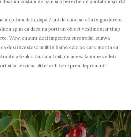
ea doar un costum de baie si o pereche de pantaloni scurti!
i acum prima data, dupa 2 ani de cand se afla in garderoba
ashion spun ca daca nu porti un obiect vestimentar timp
arte. Wow, eu sunt deci impotriva curentului, cumva
 ca desi investesc mult in haine cele pe care merita cu
tinate job-ului. Da, cam trist, de aceea la mine vedeti
rt si la serviciu, altfel ar fi totul prea deprimant!