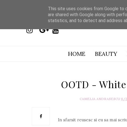
This site uses cookies from Google to de
are shared with Google along with perfo
statistics, and to detect and address a
HOME
BEAUTY
OOTD - White
CAMELIA ANDRASESCU
8/
In sfarsit reusesc si eu sa mai scr