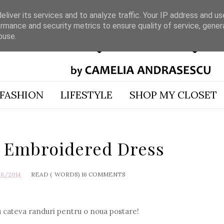
liver its services and to analyze traffic. Your IP address and u
rmance and security metrics to ensure quality of service, gene
buse.
FASHION
LIFESTYLE
SHOP MY CLOSET
 Embroidered Dress
28/2014
READ (
WORDS)
16 COMMENTS
iu cateva randuri pentru o noua postare!