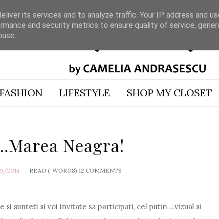
liver its services and to analyze traffic. Your IP address and u
rmance and security metrics to ensure quality of service, gene
buse.
FASHION
LIFESTYLE
SHOP MY CLOSET
..Marea Neagra!
19/2014
READ (
WORDS)
12 COMMENTS
 sunteti si voi invitate sa participati, cel putin ...vizual si