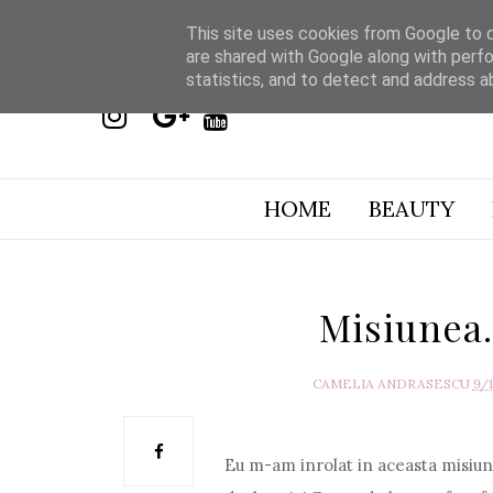
This site uses cookies from Google to de
are shared with Google along with perfo
statistics, and to detect and address a
HOME
BEAUTY
Misiunea.
CAMELIA ANDRASESCU
9/
Eu m-am inrolat in aceasta misiune si