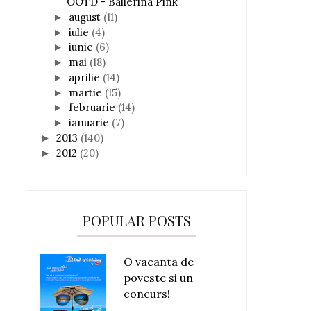
OOTD - Ballerina Pink
august
(11)
►
iulie
(4)
►
iunie
(6)
►
mai
(18)
►
aprilie
(14)
►
martie
(15)
►
februarie
(14)
►
ianuarie
(7)
►
2013
(140)
►
2012
(20)
►
POPULAR POSTS
O vacanta de
poveste si un
concurs!