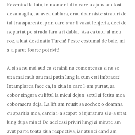
Revenind la tutu, in momentul in care a ajuns am fost
dezamagita, nu avea dublura, erau doar niste straturi de
tul transparente, prin care s-ar fi vazut lenjeria, deci de
nepurtat pe strada fara a fi dublat !Asa ca tutu-ul meu
roz, a luat destinatia Turcia! Peste costumul de baie, mi
s-a parut foarte potrivit!
A, si sa nu mai aud ca strainii nu comenteaza si nu se
uita mai mult sau mai putin lung la cum esti imbracat!
Intamplarea face ca, in ziua in care l-am purtat, sa
cobor singura cu liftul la micul dejun, sotul si fetita mea
coborasera deja. La lift am reusit sa sochez o doamna
cu aparitia mea, careia i-a scapat o injuratura si s-a uitat
lung dupa mine! De aceleasi priviri lungi si mirate am
avut parte toata ziua respectiva, iar atunci cand am