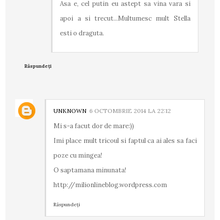
Asa e, cel putin eu astept sa vina vara si
apoi a si trecut...Multumesc mult Stella
esti o draguta.
Răspundeți
UNKNOWN
6 OCTOMBRIE 2014 LA 22:12
Mi s-a facut dor de mare:))
Imi place mult tricoul si faptul ca ai ales sa faci
poze cu mingea!
O saptamana minunata!
http://milionlineblog.wordpress.com
Răspundeți