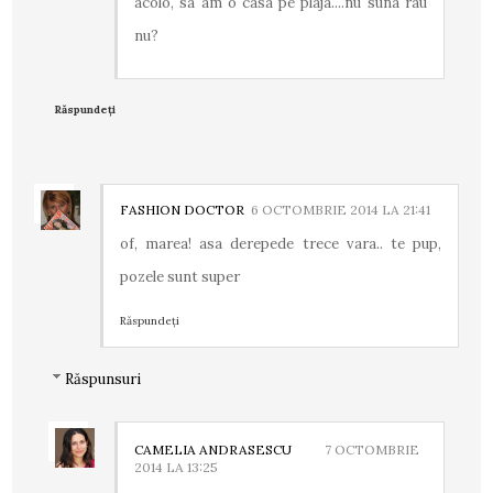
acolo, sa am o casa pe plaja....nu suna rau
nu?
Răspundeți
FASHION DOCTOR
6 OCTOMBRIE 2014 LA 21:41
of, marea! asa derepede trece vara.. te pup,
pozele sunt super
Răspundeți
Răspunsuri
CAMELIA ANDRASESCU
7 OCTOMBRIE
2014 LA 13:25