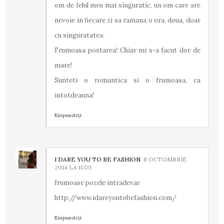
om de felul meu mai singuratic, un om care are
nevoie in fiecare zi sa ramana o ora, doua, doar
cu singuratatea.
Frumoasa postarea! Chiar mi s-a facut dor de
mare!
Sunteti o romantica si o frumoasa, ca
intotdeauna!
Răspundeți
I DARE YOU TO BE FASHION
8 OCTOMBRIE
2014 LA 11:09
frumoase pozele intradevar
http://www.idareyoutobefashion.com/
Răspundeți