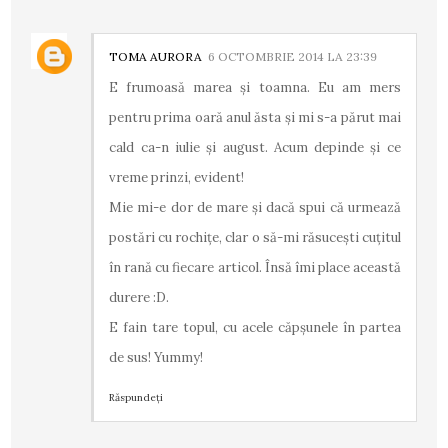
TOMA AURORA
6 OCTOMBRIE 2014 LA 23:39
E frumoasă marea și toamna. Eu am mers
pentru prima oară anul ăsta și mi s-a părut mai
cald ca-n iulie și august. Acum depinde și ce
vreme prinzi, evident!
Mie mi-e dor de mare și dacă spui că urmează
postări cu rochițe, clar o să-mi răsucești cuțitul
în rană cu fiecare articol. Însă îmi place această
durere :D.
E fain tare topul, cu acele căpșunele în partea
de sus! Yummy!
Răspundeți