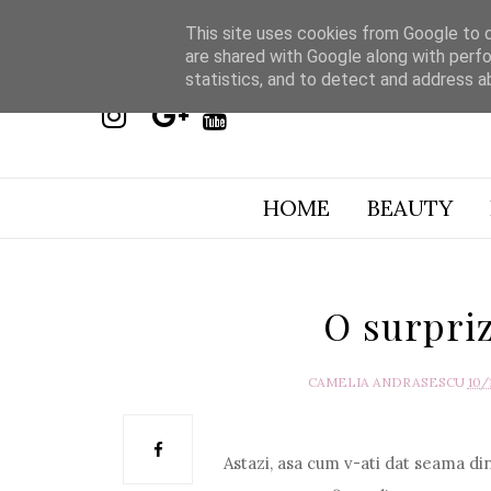
This site uses cookies from Google to de
are shared with Google along with perfo
statistics, and to detect and address a
HOME
BEAUTY
O surpriz
CAMELIA ANDRASESCU
10/
Astazi, asa cum v-ati dat seama din