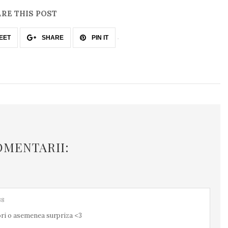
RE THIS POST
EET
SHARE
PIN IT
OMENTARII:
38
ori o asemenea surpriza <3