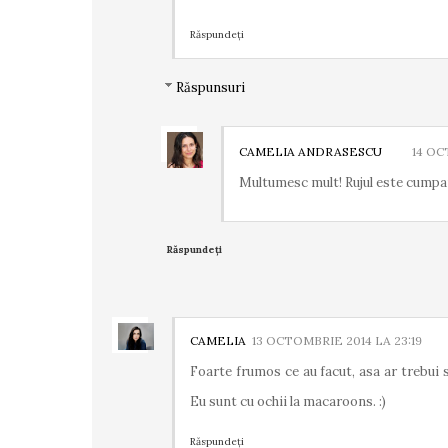
Răspundeți
Răspunsuri
CAMELIA ANDRASESCU
14 OC
Multumesc mult! Rujul este cumpar
Răspundeți
CAMELIA
13 OCTOMBRIE 2014 LA 23:19
Foarte frumos ce au facut, asa ar trebui s
Eu sunt cu ochii la macaroons. :)
Răspundeți