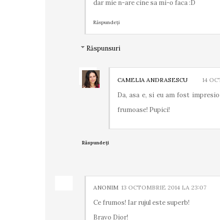
dar mie n-are cine sa mi-o faca :D
Răspundeți
Răspunsuri
CAMELIA ANDRASESCU
14 OC
Da, asa e, si eu am fost impresio
frumoase! Pupici!
Răspundeți
ANONIM
13 OCTOMBRIE 2014 LA 23:07
Ce frumos! Iar rujul este superb!
Bravo Dior!