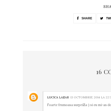
SHA
SHARE
TW
16 C
LUCICA LAZAR
13 OCTOMBRIE 2014 LA 22:
Foarte frumoasa surpriZa :) si eu mi-as d