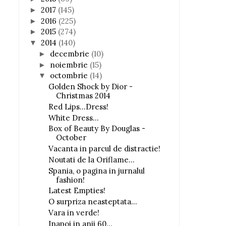
2017
(145)
►
2016
(225)
►
2015
(274)
►
2014
(140)
▼
decembrie
(10)
►
noiembrie
(15)
►
octombrie
(14)
▼
Golden Shock by Dior -
Christmas 2014
Red Lips...Dress!
White Dress...
Box of Beauty By Douglas -
October
Vacanta in parcul de distractie!
Noutati de la Oriflame...
Spania, o pagina in jurnalul
fashion!
Latest Empties!
O surpriza neasteptata...
Vara in verde!
Inapoi in anii 60...