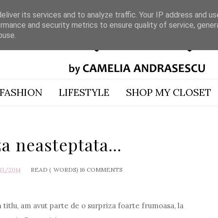
liver its services and to analyze traffic. Your IP address and u
rmance and security metrics to ensure quality of service, gene
buse.
FASHION
LIFESTYLE
SHOP MY CLOSET
a neasteptata...
13/2014
READ (
WORDS)
16 COMMENTS
 titlu, am avut parte de o surpriza foarte frumoasa, la