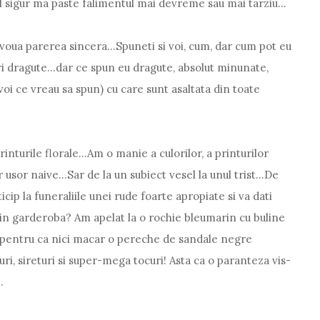
fel sigur ma paste falimentul mai devreme sau mai tarziu...
i voua parerea sincera...Spuneti si voi, cum, dar cum pot eu
ri dragute...dar ce spun eu dragute, absolut minunate,
 voi ce vreau sa spun) cu care sunt asaltata din toate
rinturile florale...Am o manie a culorilor, a printurilor
usor naive...Sar de la un subiect vesel la unul trist...De
icip la funeraliile unei rude foarte apropiate si va dati
n garderoba? Am apelat la o rochie bleumarin cu buline
 pentru ca nici macar o pereche de sandale negre
i, sireturi si super-mega tocuri! Asta ca o paranteza vis-
.