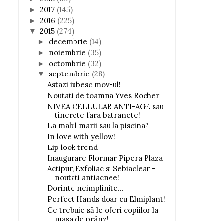
2017
(145)
►
2016
(225)
►
2015
(274)
▼
decembrie
(14)
►
noiembrie
(35)
►
octombrie
(32)
►
septembrie
(28)
▼
Astazi iubesc mov-ul!
Noutati de toamna Yves Rocher
NIVEA CELLULAR ANTI-AGE sau
tinerete fara batranete!
La malul marii sau la piscina?
In love with yellow!
Lip look trend
Inaugurare Flormar Pipera Plaza
Actipur, Exfoliac si Sebiaclear -
noutati antiacnee!
Dorinte neimplinite...
Perfect Hands doar cu Elmiplant!
Ce trebuie să le oferi copiilor la
masa de prânz!