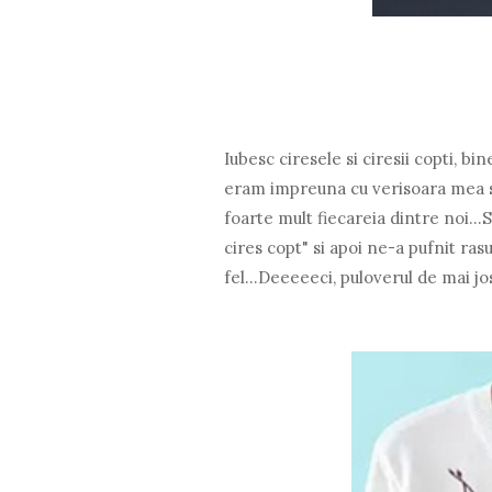
Iubesc ciresele si ciresii copti, bi
eram impreuna cu verisoara mea s
foarte mult fiecareia dintre noi...
cires copt" si apoi ne-a pufnit ras
fel...Deeeeeci, puloverul de mai jo