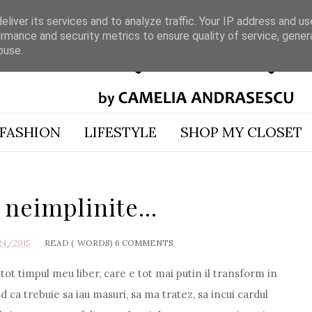
liver its services and to analyze traffic. Your IP address and u
rmance and security metrics to ensure quality of service, gene
buse.
FASHION
LIFESTYLE
SHOP MY CLOSET
neimplinite...
24/2015
READ (
WORDS)
6 COMMENTS
tot timpul meu liber, care e tot mai putin il transform in
 ca trebuie sa iau masuri, sa ma tratez, sa incui cardul