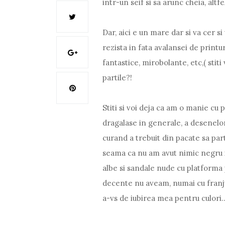
intr-un seif si sa arunc cheia, alt
Dar, aici e un mare dar si va cer s
rezista in fata avalansei de printu
fantastice, mirobolante, etc,( stiti
partile?!
Stiti si voi deja ca am o manie cu p
dragalase in generale, a desenelor 
curand a trebuit din pacate sa part
seama ca nu am avut nimic negru i
albe si sandale nude cu platforma
decente nu aveam, numai cu franjur
a-vs de iubirea mea pentru culori..