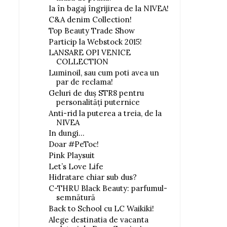
Ia în bagaj îngrijirea de la NIVEA!
C&A denim Collection!
Top Beauty Trade Show
Particip la Webstock 2015!
LANSARE OPI VENICE
COLLECTION
Luminoil, sau cum poti avea un
par de reclama!
Geluri de duş STR8 pentru
personalităţi puternice
Anti-rid la puterea a treia, de la
NIVEA
In dungi...
Doar #PeToc!
Pink Playsuit
Let’s Love Life
Hidratare chiar sub dus?
C-THRU Black Beauty: parfumul-
semnătură
Back to School cu LC Waikiki!
Alege destinatia de vacanta