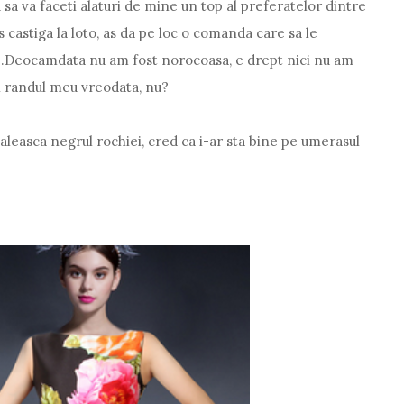
 sa va faceti alaturi de mine un top al preferatelor dintre
 castiga la loto, as da pe loc o comanda care sa le
...Deocamdata nu am fost norocoasa, e drept nici nu am
si randul meu vreodata, nu?
 paleasca negrul rochiei, cred ca i-ar sta bine pe umerasul