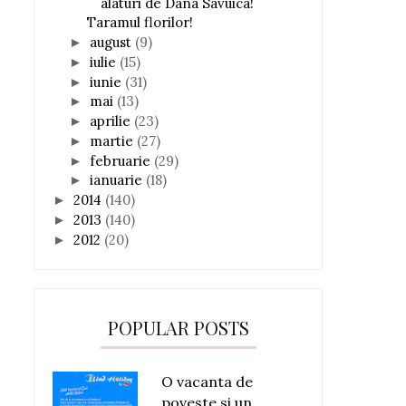
alaturi de Dana Savuica!
Taramul florilor!
august
(9)
►
iulie
(15)
►
iunie
(31)
►
mai
(13)
►
aprilie
(23)
►
martie
(27)
►
februarie
(29)
►
ianuarie
(18)
►
2014
(140)
►
2013
(140)
►
2012
(20)
►
POPULAR POSTS
O vacanta de
poveste si un