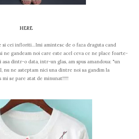
HERE
ne si cei infloriti...Imi amintesc de o faza draguta cand
i ne gandeam noi care este acel ceva ce ne place foarte-
Si asa dintr-o data, intr-un glas, am spus amandoua: "un
ul, nu ne asteptam nici una dintre noi sa gandim la
s mi se pare atat de minunat!!!!!