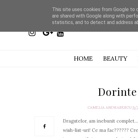
This site uses cookies from Google to de
are shared with Google along with perfo
statistics, and to detect and address a
HOME
BEAUTY
Dorinte 
CAMELIA ANDRASESCU
9/
Dragutelor, am inebunit complet...
wish-list-uri! Ce ma fac?????? Cred