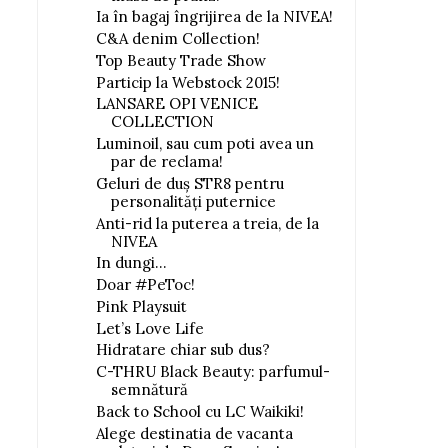
Ia în bagaj îngrijirea de la NIVEA!
C&A denim Collection!
Top Beauty Trade Show
Particip la Webstock 2015!
LANSARE OPI VENICE
COLLECTION
Luminoil, sau cum poti avea un
par de reclama!
Geluri de duş STR8 pentru
personalităţi puternice
Anti-rid la puterea a treia, de la
NIVEA
In dungi...
Doar #PeToc!
Pink Playsuit
Let’s Love Life
Hidratare chiar sub dus?
C-THRU Black Beauty: parfumul-
semnătură
Back to School cu LC Waikiki!
Alege destinatia de vacanta