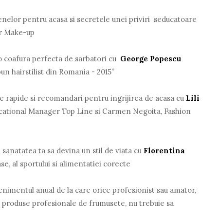
genelor pentru acasa si secretele unei priviri seducatoare
or Make-up
 o coafura perfecta de sarbatori cu
George Popescu
un hairstilist din Romania - 2015”
ate rapide si recomandari pentru ingrijirea de acasa cu
Lili
ucational Manager Top Line si Carmen Negoita, Fashion
 sanatatea ta sa devina un stil de viata cu
Florentina
se, al sportului si alimentatiei corecte
nimentul anual de la care orice profesionist sau amator,
si produse profesionale de frumusete, nu trebuie sa