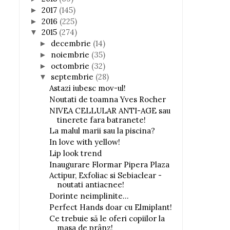
2017
(145)
►
2016
(225)
►
2015
(274)
▼
decembrie
(14)
►
noiembrie
(35)
►
octombrie
(32)
►
septembrie
(28)
▼
Astazi iubesc mov-ul!
Noutati de toamna Yves Rocher
NIVEA CELLULAR ANTI-AGE sau
tinerete fara batranete!
La malul marii sau la piscina?
In love with yellow!
Lip look trend
Inaugurare Flormar Pipera Plaza
Actipur, Exfoliac si Sebiaclear -
noutati antiacnee!
Dorinte neimplinite...
Perfect Hands doar cu Elmiplant!
Ce trebuie să le oferi copiilor la
masa de prânz!