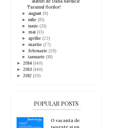
alaturi de Dana Savuica!
Taramul florilor!
august
(9)
►
iulie
(15)
►
iunie
(31)
►
mai
(13)
►
aprilie
(23)
►
martie
(27)
►
februarie
(29)
►
ianuarie
(18)
►
2014
(140)
►
2013
(140)
►
2012
(20)
►
POPULAR POSTS
O vacanta de
poveste si un