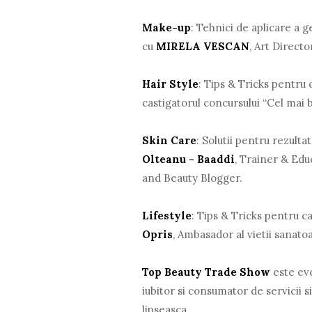
Make-up
: Tehnici de aplicare a 
cu
MIRELA VESCAN
, Art Direct
Hair Style
: Tips & Tricks pentru
castigatorul concursului “Cel mai b
Skin Care
: Solutii pentru rezult
Olteanu - Baaddi
, Trainer & Ed
and Beauty Blogger.
Lifestyle
: Tips & Tricks pentru ca
Opris
, Ambasador al vietii sanatoa
Top Beauty Trade Show
este eve
iubitor si consumator de servicii 
lipseasca.