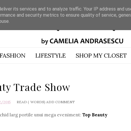
liver its services and to analyze traffic. Your IP address and u
rmance and security metrics to ensure quality of service, gene
buse.
FASHION
LIFESTYLE
SHOP MY CLOSET
uty Trade Show
2/2015
READ (
WORDS)
ADD COMMENT
schid larg portile unui mega eveniment:
Top Beauty