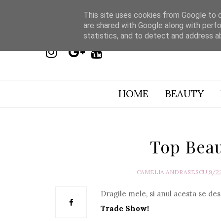
This site uses cookies from Google to de
are shared with Google along with perfo
statistics, and to detect and address a
HOME
BEAUTY
Top Bea
CAMELIA ANDRASESCU
9/2
Dragile mele, si anul acesta se de
Trade Show!