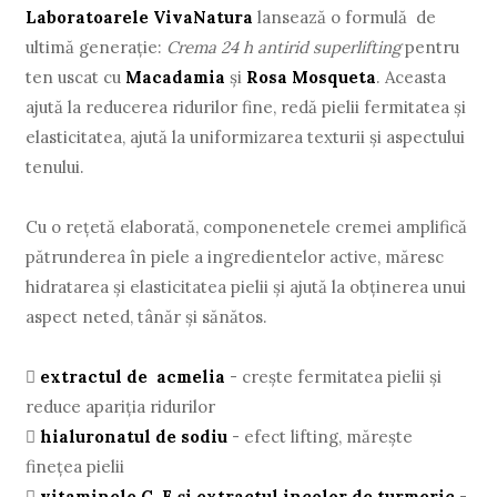
Laboratoarele VivaNatura
lansează o formulă de
ultimă generație:
Crema 24 h antirid superlifting
pentru
ten uscat cu
Macadamia
și
Rosa Mosqueta
. Aceasta
ajută la reducerea ridurilor fine, redă pielii fermitatea și
elasticitatea, ajută la uniformizarea texturii și aspectului
tenului.
Cu o rețetă elaborată, componenetele cremei amplifică
pătrunderea în piele a ingredientelor active, măresc
hidratarea și elasticitatea pielii și ajută la obținerea unui
aspect neted, tânăr și sănătos.

extractul de acmelia
- crește fermitatea pielii și
reduce apariția ridurilor

hialuronatul de sodiu
- efect lifting, mărește
finețea pielii

vitaminele C, E și extractul incolor de turmeric
-