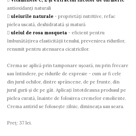
antioxidanți naturali

uleiurile naturale
- proprietăți nutritive, refac
pielea uscată, deshidratată și matură

uleiul de rosa mosqueta
- eficient pentru
îmbunătăţirea elasticității tenului, prevenirea ridurilor,
renumit pentru atenuarea cicatricilor.
Crema se aplică prin tamponare ușoară, nu prin frecare
sau întindere, pe ridurile de expresie - cum ar fi cele
din jurul ochilor, dintre sprâncene, de pe frunte, din
jurul gurii și de pe gât. Aplicați întotdeauna produsul pe
pielea curată, înainte de folosirea cremelor emoliente.
Crema antirid se folosește zilnic, dimineața sau seara.
Preț: 37 lei.