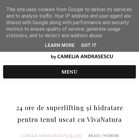
This site uses cookies from Google to deliver its services
and to analyze traffic. Your IP address and user-agent are
shared with Google along with performance and security
metrics to ensure quality of service, generate usage
statistics, and to detect and address abuse.
LEARN MORE
GOT IT
MENU
24 ore de superlifting și hidratare
pentru tenul uscat cu VivaNatura
CAMELIA ANDRASESCU
1/11/2017
READ (
WORDS)