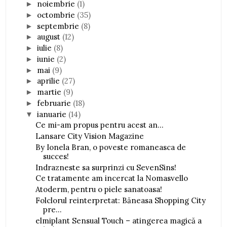
noiembrie
(1)
►
octombrie
(35)
►
septembrie
(8)
►
august
(12)
►
iulie
(8)
►
iunie
(2)
►
mai
(9)
►
aprilie
(27)
►
martie
(9)
►
februarie
(18)
►
ianuarie
(14)
▼
Ce mi-am propus pentru acest an...
Lansare City Vision Magazine
By Ionela Bran, o poveste romaneasca de
succes!
Indrazneste sa surprinzi cu SevenSins!
Ce tratamente am incercat la Nomasvello
Atoderm, pentru o piele sanatoasa!
Folclorul reinterpretat: Băneasa Shopping City
pre...
elmiplant Sensual Touch – atingerea magică a