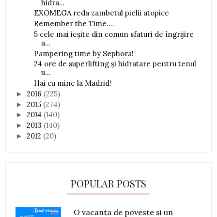
hidra...
EXOMEGA reda zambetul pielii atopice
Remember the Time....
5 cele mai ieșite din comun sfaturi de îngrijire
a...
Pampering time by Sephora!
24 ore de superlifting și hidratare pentru tenul
u...
Hai cu mine la Madrid!
2016
(225)
►
2015
(274)
►
2014
(140)
►
2013
(140)
►
2012
(20)
►
POPULAR POSTS
O vacanta de poveste si un