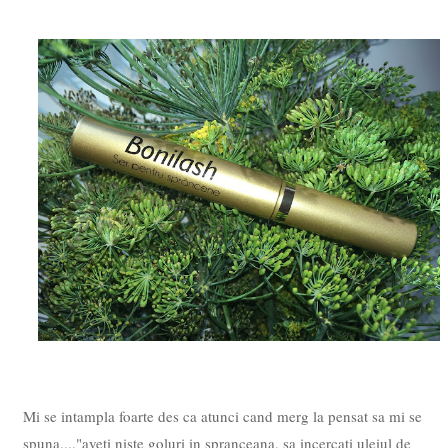
Mi se intampla foarte des ca atunci cand merg la pensat sa mi se
spuna...."aveti niste goluri in spranceana, sa incercati uleiul de