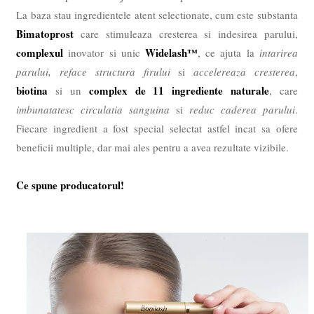
La baza stau ingredientele atent selectionate, cum este substanta
Bimatoprost
care stimuleaza cresterea si indesirea parului,
complexul
Widelash™
inovator si unic
, ce ajuta la
intarirea
parului,
reface structura firului
si
accelereaza cresterea
,
biotina
complex de 11 ingrediente naturale
si un
, care
imbunatatesc circulatia sanguina
si
reduc caderea parului
.
Fiecare ingredient a fost special selectat astfel incat sa ofere
beneficii multiple, dar mai ales pentru a avea rezultate vizibile.
Ce spune producatorul!