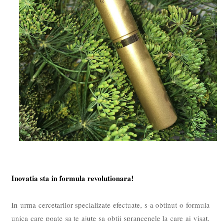
Inovatia sta in formula revolutionara!
In urma cercetarilor specializate efectuate, s-a obtinut o formula
unica care poate sa te ajute sa obtii sprancenele la care ai visat.