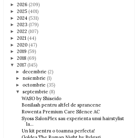
2026
(209)
►
2025
(401)
►
2024
(531)
►
2023
(179)
►
2022
(107)
►
2021
(44)
►
2020
(47)
►
2019
(59)
►
2018
(69)
►
2017
(145)
▼
decembrie
(2)
►
noiembrie
(1)
►
octombrie
(35)
►
septembrie
(8)
▼
WASO by Shiseido
Bonilash pentru altfel de sprancene
Rowenta Premium Care Silence AC
Syoss SalonPlex sau experienta unui hairstylist
la...
Un kit pentru o toamna perfecta!
Goldea The Roman Night by Bvlgari