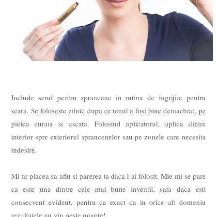
Include serul pentru sprancene in rutina de ingrijire pentru
seara. Se foloseste zilnic dupa ce tenul a fost bine demachiat, pe
pielea curata si uscata. Folosind aplicatorul, aplica dintre
interior spre exteriorul sprancenelor sau pe zonele care necesita
indesire.
Mi-ar placea sa aflu si parerea ta daca l-ai folosit. Mie mi se pare
ca este una dintre cele mai bune inventii, sata daca esti
consecvent evident, pentru ca exact ca in orice alt domeniu
rezultatele nu vin peste noapte!