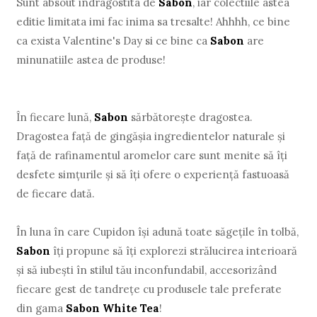
Sunt absout indragostita de
Sabon
, iar colectiile astea
editie limitata imi fac inima sa tresalte! Ahhhh, ce bine
ca exista Valentine's Day si ce bine ca
Sabon
are
minunatiile astea de produse!
În fiecare lună,
Sabon
sărbătorește dragostea.
Dragostea față de gingășia ingredientelor naturale și
față de rafinamentul aromelor care sunt menite să îți
desfete simțurile și să îți ofere o experiență fastuoasă
de fiecare dată.
În luna în care Cupidon își adună toate săgețile în tolbă,
Sabon
îți propune să îți explorezi strălucirea interioară
și să iubești în stilul tău inconfundabil, accesorizând
fiecare gest de tandrețe cu produsele tale preferate
din gama
Sabon White Tea
!