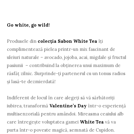
Go white, go wild!
Produsele din
colecția Sabon White Tea
îți
complimentează pielea printr-un mix fascinant de
uleiuri naturale – avocado, jojoba, acai, migdale și fructul
pasiunii – contribuind la obținerea unui maximum de
răsfăț zilnic. Surprinde-ți partenerul cu un tonus radios
și lasă-te dezmierdată!
Indiferent de locul în care alegeți să vă sărbătoriți
iubirea, transformă
Valentine’s Day
într-o experiență
multisenzorială pentru amândoi. Mireasma ceaiului alb
care întregește voluptatea gamei
White Tea
vă va
purta într-o poveste magică, semnată de Cupidon.