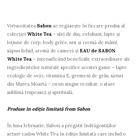
Virtuozitatea
Sabon
se regăsește în fiecare produs al
colecției
White Tea
– ulei de duș, exfoliant, lapte și
loțiune de corp, body gelée, unt și cremă de mâini,
săpun lichid, aromă de cameră și
EAU de
SABON
White Tea
– intensificând beneficiile extraordinare ale
ingredientelor naturale specifice acestei game – lapte
ecologic de ovăz, vitamina E, germeni de grâu, săruri
din Marea Moartă – cu un singur rezultat: o stare
sublimă trupească și spirituală.
Produse în ediție limitată from Sabon
În luna februarie, Sabon a pregătit îndrăgostiților
seturi-cadou White Tea în ediție limitată care includ o