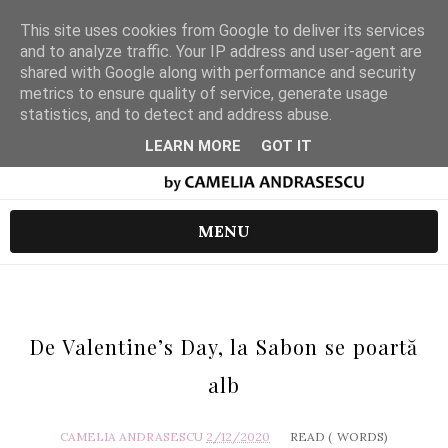
This site uses cookies from Google to deliver its services
and to analyze traffic. Your IP address and user-agent are
shared with Google along with performance and security
metrics to ensure quality of service, generate usage
statistics, and to detect and address abuse.
LEARN MORE
GOT IT
MENU
De Valentine’s Day, la Sabon se poartă
alb
CAMELIA ANDRASESCU
2/12/2020
READ (
WORDS)