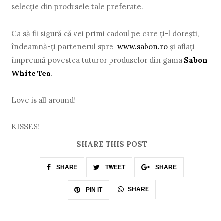
selecție din produsele tale preferate.
Ca să fii sigură că vei primi cadoul pe care ți-l dorești,
îndeamnă-ți partenerul spre
www.sabon.ro
și aflați
împreună povestea tuturor produselor din gama
Sabon
White Tea
.
Love is all around!
KISSES!
SHARE THIS POST
SHARE
TWEET
SHARE
SHARE
PIN IT