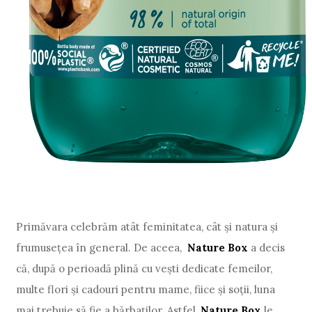
Primăvara celebrăm atât feminitatea, cât și natura și
frumusețea în general. De aceea,
Nature Box
a decis
că, după o perioadă plină cu vești dedicate femeilor,
multe flori și cadouri pentru mame, fiice și soții, luna
mai trebuie să fie a bărbaților. Astfel,
Nature Box
le