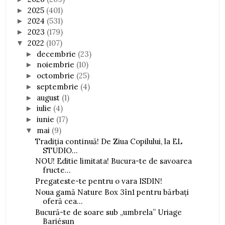
2025
(401)
►
2024
(531)
►
2023
(179)
►
2022
(107)
▼
decembrie
(23)
►
noiembrie
(10)
►
octombrie
(25)
►
septembrie
(4)
►
august
(1)
►
iulie
(4)
►
iunie
(17)
►
mai
(9)
▼
Tradiția continuă! De Ziua Copilului, la EL
STUDIO...
NOU! Editie limitata! Bucura-te de savoarea
fructe...
Pregateste-te pentru o vara ISDIN!
Noua gamă Nature Box 3în1 pentru bărbați
oferă cea...
Bucură-te de soare sub „umbrela” Uriage
Bariésun