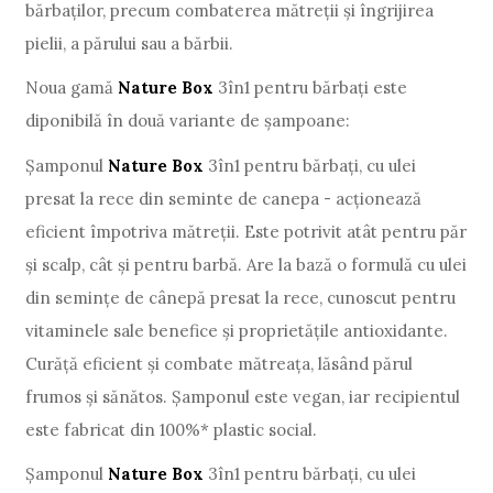
bărbaților, precum combaterea mătreții și îngrijirea
pielii, a părului sau a bărbii.
Noua gamă
Nature Box
3în1 pentru bărbați este
diponibilă în două variante de șampoane:
Șamponul
Nature Box
3în1 pentru bărbați, cu ulei
presat la rece din seminte de canepa - acționează
eficient împotriva mătreții. Este potrivit atât pentru păr
și scalp, cât și pentru barbă. Are la bază o formulă cu ulei
din semințe de cânepă presat la rece, cunoscut pentru
vitaminele sale benefice și proprietățile antioxidante.
Curăță eficient și combate mătreața, lăsând părul
frumos și sănătos. Șamponul este vegan, iar recipientul
este fabricat din 100%* plastic social.
Șamponul
Nature Box
3în1 pentru bărbați, cu ulei