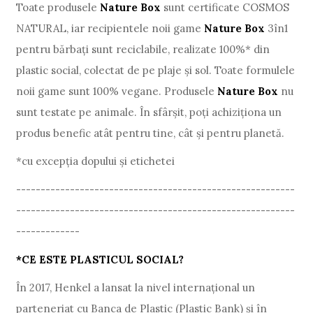
Toate produsele
Nature Box
sunt certificate COSMOS
NATURAL, iar recipientele noii game
Nature Box
3în1
pentru bărbați sunt reciclabile, realizate 100%* din
plastic social, colectat de pe plaje și sol. Toate formulele
noii game sunt 100% vegane. Produsele
Nature Box
nu
sunt testate pe animale. În sfârșit, poți achiziționa un
produs benefic atât pentru tine, cât și pentru planetă.
*cu excepția dopului și etichetei
---------------------------------------------------------
---------------------------------------------------------
-------------
*CE ESTE PLASTICUL SOCIAL?
În 2017, Henkel a lansat la nivel internațional un
parteneriat cu Banca de Plastic (Plastic Bank) și în