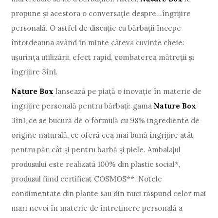
propune și acestora o conversație despre...îngrijire
personală. O astfel de discuție cu bărbații începe
întotdeauna având în minte câteva cuvinte cheie:
ușurința utilizării, efect rapid, combaterea mătreții și
îngrijire 3în1.
Nature Box
lansează pe piață o inovație în materie de
îngrijire personală pentru bărbați: gama
Nature Box
3în1, ce se bucură de o formulă cu 98% ingrediente de
origine naturală, ce oferă cea mai bună îngrijire atât
pentru păr, cât și pentru barbă și piele. Ambalajul
produsului este realizată 100% din plastic social*,
produsul fiind certificat COSMOS**. Notele
condimentate din plante sau din nuci răspund celor mai
mari nevoi în materie de întreținere personală a