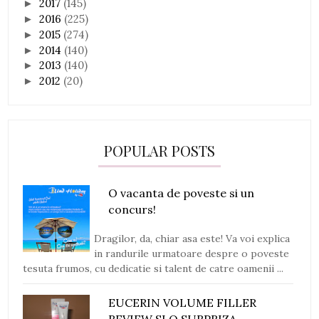
2017
(145)
►
2016
(225)
►
2015
(274)
►
2014
(140)
►
2013
(140)
►
2012
(20)
►
POPULAR POSTS
O vacanta de poveste si un
concurs!
Dragilor, da, chiar asa este! Va voi explica
in randurile urmatoare despre o poveste
tesuta frumos, cu dedicatie si talent de catre oamenii ...
EUCERIN VOLUME FILLER
REVIEW SI O SURPRIZA