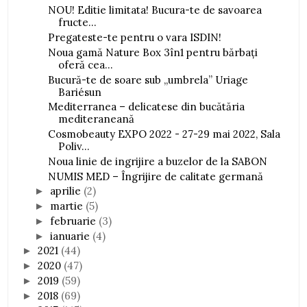
NOU! Editie limitata! Bucura-te de savoarea
fructe...
Pregateste-te pentru o vara ISDIN!
Noua gamă Nature Box 3în1 pentru bărbați
oferă cea...
Bucură-te de soare sub „umbrela” Uriage
Bariésun
Mediterranea – delicatese din bucătăria
mediteraneană
Cosmobeauty EXPO 2022 - 27-29 mai 2022, Sala
Poliv...
Noua linie de ingrijire a buzelor de la SABON
NUMIS MED – Îngrijire de calitate germană
aprilie
(2)
►
martie
(5)
►
februarie
(3)
►
ianuarie
(4)
►
2021
(44)
►
2020
(47)
►
2019
(59)
►
2018
(69)
►