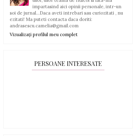
usor, usor teama de ridicol si iata-ma
impartasind aici opinii personale, intr-un
soi de jurnal...Daca aveti intrebari sau curiozitati , nu
ezitati! Ma puteti contacta daca doriti:
andrasescu.camelia@gmail.com
Vizualizați profilul meu complet
PERSOANE INTERESATE