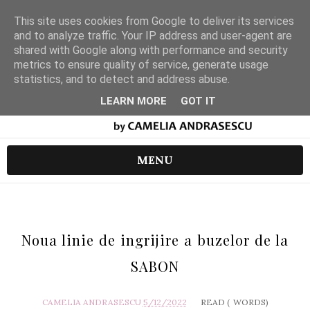
This site uses cookies from Google to deliver its services
and to analyze traffic. Your IP address and user-agent are
shared with Google along with performance and security
metrics to ensure quality of service, generate usage
statistics, and to detect and address abuse.
LEARN MORE
GOT IT
MENU
Noua linie de ingrijire a buzelor de la
SABON
CAMELIA ANDRASESCU
5/12/2022
READ (
WORDS)